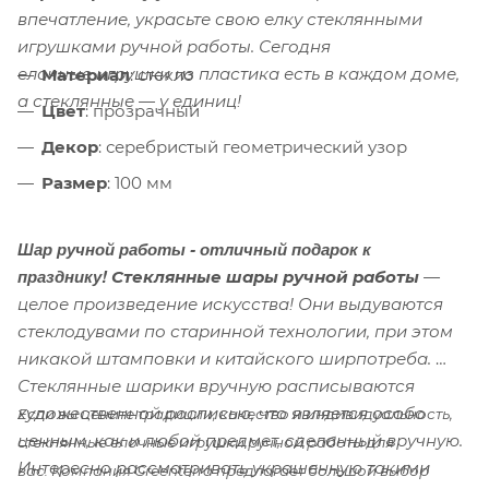
впечатление, украсьте свою елку стеклянными
игрушками ручной работы. Сегодня
елочные игрушки из пластика есть в каждом доме,
Материал
: стекло
а стеклянные — у единиц!
Цвет
: прозрачный
Декор
: серебристый геометрический узор
Размер
: 100 мм
Шар ручной работы - о
тличный подарок к
празднику!
Стеклянные шары ручной работы
—
целое произведение искусства! Они выдуваются
стеклодувами по старинной технологии, при этом
никакой штамповки и китайского ширпотреба.
Стеклянные шарики вручную расписываются
художественной росписью, что является особо
Если вы цените традиции, качество и индивидуальность,
ценным, как и любой предмет, сделанный вручную.
стеклянные елочные игрушки ручной работы для
Интересно рассматривать украшенную такими
вас. Компания Greenterra предлагает большой выбор