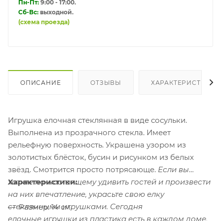
Пн-Пт:
9:00 - 17:00.
Сб-Вс:
выходной.
(схема проезда)
ОПИСАНИЕ
ОТЗЫВЫ
ХАРАКТЕРИСТИКИ
Игрушка елочная стеклянная в виде сосульки.
Выполнена из прозрачного стекла. Имеет
рельефную поверхность. Украшена узором из
золотистых блёсток, бусин и рисунком из белых
звёзд. Смотрится просто потрясающе.
Если вы
хотите по-настоящему удивить гостей и произвести
Характеристики:
на них впечатление, украсьте свою елку
стеклянными игрушками. Сегодня
Размер: 14 см.
елочные игрушки из пластика есть в каждом доме,