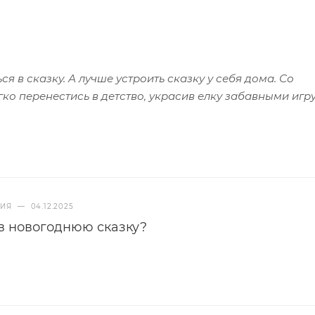
я в сказку. А лучше устроить сказку у себя дома. Со
ко перенестись в детство, украсив елку забавными игр
НИЯ
—
04.12.2025
в новогоднюю сказку?