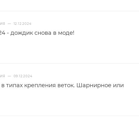
НИЯ
—
12.12.2024
4 - дождик снова в моде!
НИЯ
—
09.12.2024
 в типах крепления веток. Шарнирное или