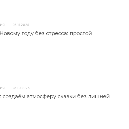
НИЯ
—
05.11.2025
 Новому году без стресса: простой
НИЯ
—
28.10.2025
: создаём атмосферу сказки без лишней