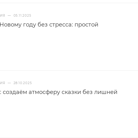
НИЯ
—
05.11.2025
 Новому году без стресса: простой
НИЯ
—
28.10.2025
: создаём атмосферу сказки без лишней