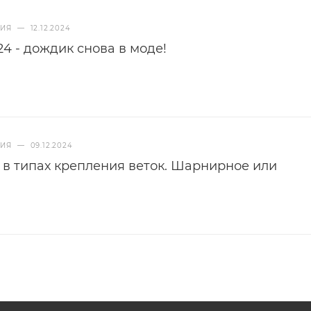
НИЯ
—
12.12.2024
4 - дождик снова в моде!
НИЯ
—
09.12.2024
 в типах крепления веток. Шарнирное или