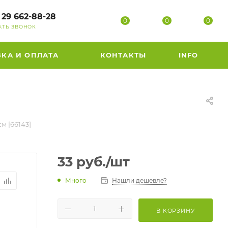
 29 662-88-28
0
0
0
АТЬ ЗВОНОК
ВКА И ОПЛАТА
КОНТАКТЫ
INFO
м [66143]
33
руб.
/шт
Много
Нашли дешевле?
В КОРЗИНУ