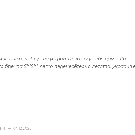
я в сказку. А лучше устроить сказку у себя дома. Со
бренда ShiShi, легко перенесётесь в детство, украсив 
.
НИЯ
—
04.12.2025