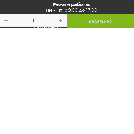
Режим работы:
Пн - Пт:
с 9:00 до 17:00
Сб - Вс:
выходной
В КОРЗИНУ
Внимание! Со стороны ул. Карвата
ведутся дорожные работы,
проезд закрыт. Проехать к
магазину можно со стороны МКАД.
Просьба учитывать это при
построении маршрута.
Смотрите
карту объезда
Маршрут в Яндекс
Маршрут в Google
Схема проезда к магазину
2026 © GreenTerra.by - интернет-магазин