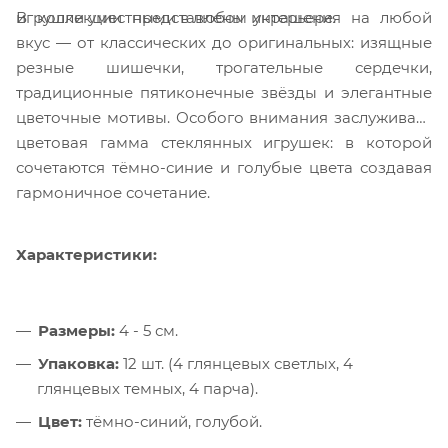
В коллекции представлены украшения на любой
игрушки уместными в любом интерьере.
вкус — от классических до оригинальных: изящные
резные шишечки, трогательные сердечки,
традиционные пятиконечные звёзды и элегантные
цветочные мотивы. Особого внимания заслуживает
цветовая гамма стеклянных игрушек: в которой
сочетаются тёмно-синие и голубые цвета создавая
гармоничное сочетание.
Характеристики:
Размеры:
4 - 5 см.
Упаковка:
12 шт. (4 глянцевых светлых, 4
глянцевых темных, 4 парча).
Цвет:
тёмно-синий, голубой.