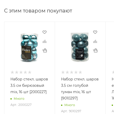
С этим товаром покупают
Набор стекл. шаров
Набор стекл. шаров
3.5 см бирюзовый
3.5 см голубой
е
mix, 16 шт [2000227]
туман mix, 16 шт
Л
[9010297]
1
Много
Арт.: 2000227
Много
Арт.: 9010297
А