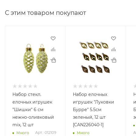
С этим товаром покупают
Набор стекл.
Набор елочных
Н
елочных игрушек
игрушек "Луковки
и
"Шишки" 6 см
Бурре" 5.5см
Б
нежно-оливковый
зеленый, 12 шт
з
mix, 12 шт
[CAN226040-1]
Арт.: 012109
А
Много
Много