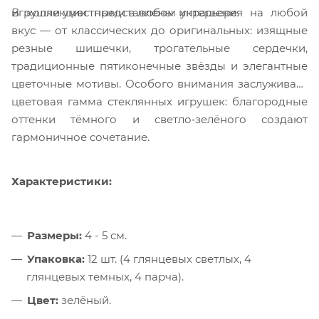
В коллекции представлены украшения на любой
игрушки уместными в любом интерьере.
вкус — от классических до оригинальных: изящные
резные шишечки, трогательные сердечки,
традиционные пятиконечные звёзды и элегантные
цветочные мотивы. Особого внимания заслуживает
цветовая гамма стеклянных игрушек: благородные
оттенки тёмного и светло‑зелёного создают
гармоничное сочетание.
Характеристики:
Размеры:
4 - 5 см.
Упаковка:
12 шт. (4 глянцевых светлых, 4
глянцевых темных, 4 парча).
Цвет:
зелёный.