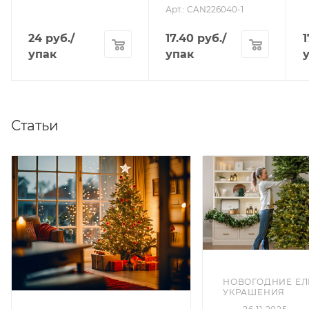
Арт.: CAN226040-1
24
руб.
/
17.40
руб.
/
1
упак
упак
Статьи
НОВОГОДНИЕ ЕЛ
УКРАШЕНИЯ