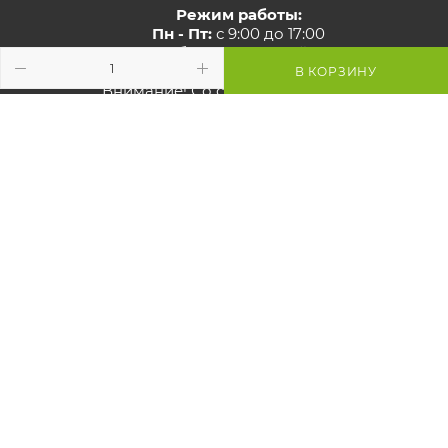
Режим работы:
Пн - Пт:
с 9:00 до 17:00
Сб - Вс:
выходной
В КОРЗИНУ
Внимание! Со стороны ул. Карвата
ведутся дорожные работы,
проезд закрыт. Проехать к
магазину можно со стороны МКАД.
Просьба учитывать это при
построении маршрута.
Смотрите
карту объезда
Маршрут в Яндекс
Маршрут в Google
Схема проезда к магазину
2026 © GreenTerra.by - интернет-магазин