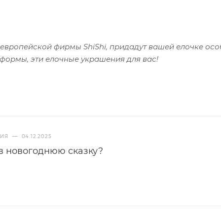
европейской фирмы ShiShi, придадут вашей елочке ос
 формы, эти елочные украшения для вас!
НИЯ
—
04.12.2025
в новогоднюю сказку?