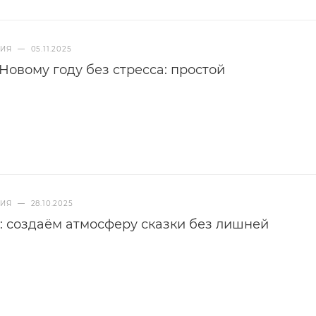
НИЯ
—
05.11.2025
 Новому году без стресса: простой
НИЯ
—
28.10.2025
: создаём атмосферу сказки без лишней