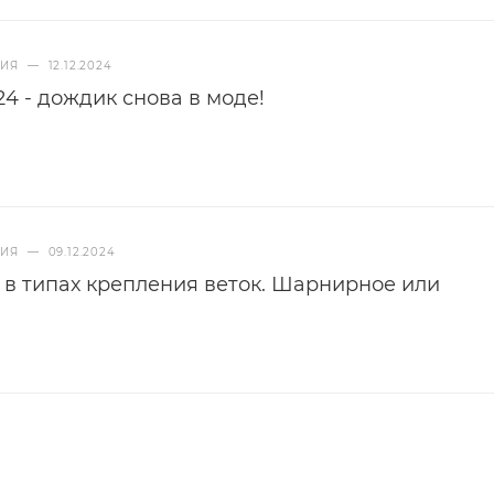
НИЯ
—
12.12.2024
4 - дождик снова в моде!
НИЯ
—
09.12.2024
 в типах крепления веток. Шарнирное или