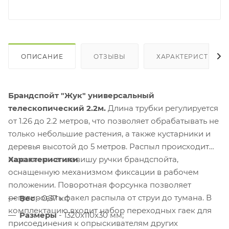
ОПИСАНИЕ
ОТЗЫВЫ
ХАРАКТЕРИСТИКИ
Брандспойт "Жук" универсальный
телескопический 2.2м.
Длина трубки регулируется
от 1.26 до 2.2 метров, что позволяет обрабатывать не
только небольшие растения, а также кустарники и
деревья высотой до 5 метров. Распыл происходит
нажатием на клавишу ручки брандспойта,
Характеристики
оснащенную механизмом фиксации в рабочем
положении. Поворотная форсунка позволяет
регулировать факел распыла от струи до тумана. В
Вес
- 0,37 кг;
комплектацию входит набор переходных гаек для
Размеры
- 1320х110х30 мм;
присоединения к опрыскивателям других