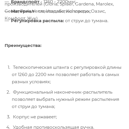
Брандспойт
- 1260 - 2200мм;
производителей (Gloria, Splaer, Gardena, Marolex,
Материал
- стеклопластик/пластик;
Geolia, Park, Verve, Усадьба, Колорадо, Оазис,
Комфорт, Жук)
Регулировка распыла:
от струи до тумана.
Преимущества:
Телескопическая штанга с регулировкой длины
от 1260 до 2200 мм позволяет работать в самых
разных условиях;
Функциональный наконечник-распылитель
позволяет выбрать нужный режим распыления
от струи до тумана;
Корпус не ржавеет;
Удобная противоскользящая ручка.