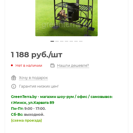
1 188
руб.
/шт
Нет в наличии
Нашли дешевле?
Хочу в подарок
Гарантия низких цен!
GreenTerra.by - магазин шоу-рум / офис / самовывоз:
г.Минск, ул.Карвата 89
Пн-Пт:
9:00 - 17:00.
Сб-Вс:
выходной.
(схема проезда)