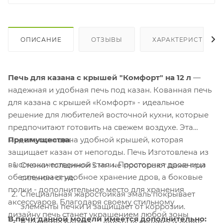
ОПИСАНИЕ
ОТЗЫВЫ
ХАРАКТЕРИСТИКИ
Печь для казана с крышей "Комфорт" на 12 л
—
надежная и удобная печь под казан. Кованная печь
для казана с крышей «Комфорт» - идеальное
решение для любителей восточной кухни, которые
предпочитают готовить на свежем воздухе. Эта
модель оснащена удобной крышей, которая
Преимущества
:
защищает казан от непогоды. Печь Изготовлена из
высококачественной стали. Просторная дровница
Стенки толщиной 5 мм не прогорают даже при
обеспечивает удобное хранение дров, а боковые
сильном огне.
полки - дополнительное место для хранения
Специальная жаростойкая эмаль покрывает
аксессуаров. Благодаря своему стильному
элементы печки и защищает от коррозии.
дизайну печь станет украшением любой зоны
В печи данной модели имеется дополнительно:
В качестве бонуса — кованые кочерга и совок.