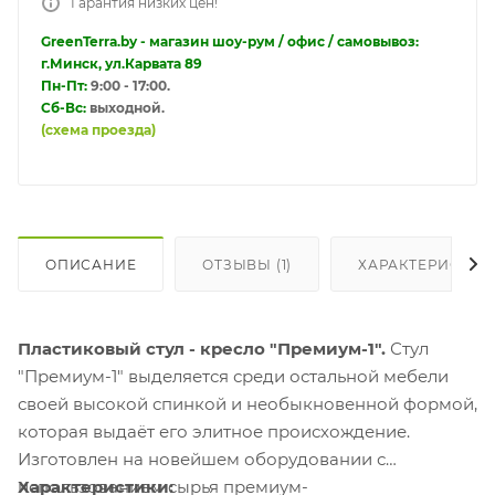
Гарантия низких цен!
GreenTerra.by - магазин шоу-рум / офис / самовывоз:
г.Минск, ул.Карвата 89
Пн-Пт:
9:00 - 17:00.
Сб-Вс:
выходной.
(схема проезда)
ОПИСАНИЕ
ОТЗЫВЫ (1)
ХАРАКТЕРИСТИК
Пластиковый стул - кресло "Премиум-1".
Стул
"Премиум-1" выделяется среди остальной мебели
своей высокой спинкой и необыкновенной формой,
которая выдаёт его элитное происхождение.
Изготовлен на новейшем оборудовании с
использованием сырья премиум-
Характеристики: