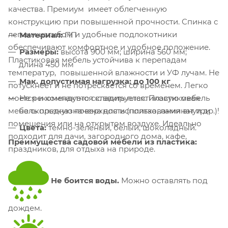
качества. Премиум имеет облегченную
конструкцию при повышенной прочности. Спинка с
легким изгибом и удобные подлокотники
Материал:
ПП
обеспечивают комфортное и удобное положение.
Размеры:
высота 900 мм; ширина 560 мм;
Пластиковая мебель устойчива к перепадам
длина 450 мм
температур, повышенной влажности и УФ лучам. Не
Мак. допустимая нагрузка: до 100 кг
потускнеет и не потрескается со временем. Легко
Не рекомендуется ставить пластиковую мебель
моется и компактно складируется. Пластиковая
на скользкую поверхность (плитка, ламинат и др.)!
мебель предназначена для использования внутри
помещения или на открытом воздухе. Идеально
Цвета:
темно-зеленый, белый, шоколадный.
подходит для дачи, загородного дома, кафе,
Преимущества садовой мебели из пластика:
праздников, для отдыха на природе.
Не боится воды.
Можно оставлять под
дождем.