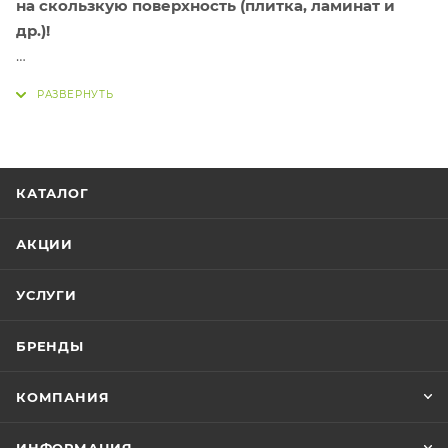
на скользкую поверхность (плитка, ламинат и
др.)!
Преимущества садовой мебели из пластика:
Не боится воды.
Можно оставлять под
КАТАЛОГ
дождем.
АКЦИИ
Не боится солнца.
Пластик устойчив к
УСЛУГИ
ультрафиолету и не разрушается на солнце.
БРЕНДЫ
Мало весит.
Перенести мебель на другое
КОМПАНИЯ
место не составит труда.