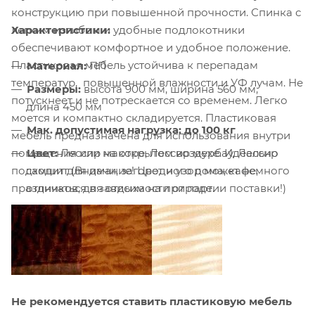
конструкцию при повышенной прочности. Спинка с
Характеристики:
легким изгибом и удобные подлокотники
обеспечивают комфортное и удобное положение.
Пластиковая мебель устойчива к перепадам
Материал:
ПП
температур, повышенной влажности и УФ лучам. Не
Размеры:
высота 900 мм, ширина 560 мм,
потускнеет и не потрескается со временем. Легко
длина 450 мм
моется и компактно складируется. Пластиковая
Мак. допустимая нагрузка: до 100 кг
мебель предназначена для использования внутри
Цвет:
Лессир макоре, Лессир мербау, Лессир
помещения или на открытом воздухе. Идеально
самшит (Внимание! Цвет и узор может немного
подходит для дачи, загородного дома, кафе,
отличаться в зависимости от партии поставки!)
праздников, для отдыха на природе.
Не рекомендуется ставить пластиковую мебель