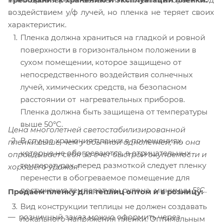
воздействием у/ф лучей, но пленка не теряет своих
характеристик.
Пленка должна храниться на гладкой и ровной
поверхности в горизонтальном положении в
сухом помещении, которое защищено от
непосредственного воздействия солнечных
лучей, химических средств, на безопасном
расстоянии от нагревательных приборов.
Пленка должна быть защищена от температуры
выше 50°C.
Цена многолетней светостабилизированной
В случае хранения пленки в помещениях,
пленки выше, чем у обычной однолетней, но она
которые не обогреваются, в отрицательных
оправдывает себя за счет быстрой окупаемости и
температурах, перед размоткой следует пленку
хорошего урожая!
перенести в обогреваемое помещение для
достижения температуры рулона минимум 5°C.
Продаем пленку для теплиц оптом и в розницу:
Вид конструкции теплицы не должен создавать
розничный заказ можно оформить через
локального напряжения пленки. Оптимальным