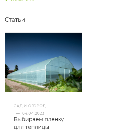
конструкций, все деревянные элементы должны
быть гладкими и ровными. Недопустимы
неровности и шершавые поверхности в местах
Статьи
непосредственного соприкосновения с
пленкой.
САД И ОГОРОД
—
04.04.2023
Выбираем пленку
для теплицы