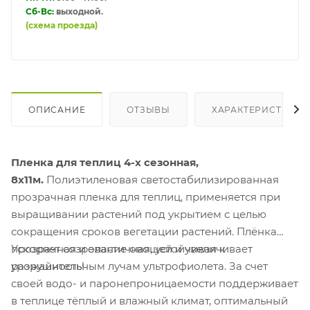
Сб-Вс:
выходной.
(схема проезда)
ОПИСАНИЕ
ОТЗЫВЫ
ХАРАКТЕРИСТИКИ
Пленка для теплиц 4-х сезонная,
8х11м.
Полиэтиленовая светостабилизированная
прозрачная пленка для теплиц, применяется при
выращивании растений под укрытием с целью
сокращения сроков вегетации растений. Плёнка
прозрачная и эластичная, устойчивая к
Ускоряет созревание овощей и увеличивает
разрушительным лучам ультрофиолета. За счет
урожайность!
своей водо- и паронепроницаемости поддерживает
в теплице тёплый и влажный климат, оптимальный