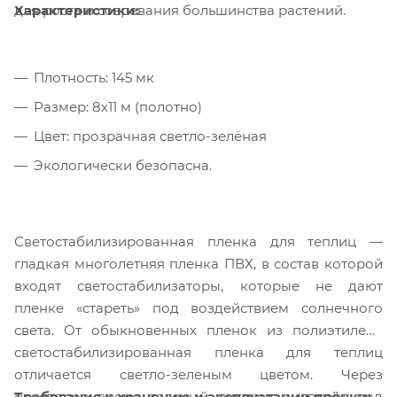
Характеристики:
для роста и созревания большинства растений.
Плотность: 145 мк
Размер: 8х11 м (полотно)
Цвет: прозрачная светло-зелёная
Экологически безопасна.
Светостабилизированная пленка для теплиц —
гладкая многолетняя пленка ПВХ, в состав которой
входят светостабилизаторы, которые не дают
пленке «стареть» под воздействием солнечного
света. От обыкновенных пленок из полиэтилена
светостабилизированная пленка для теплиц
отличается светло-зеленым цветом. Через
Требования к хранению и эксплуатации плёнки:
некоторое время зеленый пигмент выгорает под