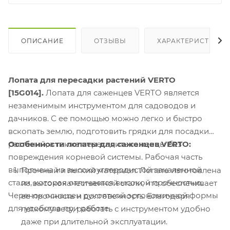
ОПИСАНИЕ
ОТЗЫВЫ
ХАРАКТЕРИСТИКИ
Лопата для пересадки растений VERTO
[15G014].
Лопата для саженцев VERTO является
незаменимым инструментом для садоводов и
дачников. С ее помощью можно легко и быстро
вскопать землю, подготовить грядки для посадки
растений, а также пересадить саженцы без
Особенности лопаты для саженцев VERTO:
повреждения корневой системы. Рабочая часть
выполнена из высокоуглеродистой закаленной
Прочный и легкий материал. Лопата изготовлена
стали, которая отличается высокой прочностью.
из высококачественной стали, что обеспечивает
Черенок оснащен рукояткой эргономичной формы
ее прочность и долговечность. Благодаря
для удобства при работе.
легкому весу, работать с инструментом удобно
даже при длительной эксплуатации.