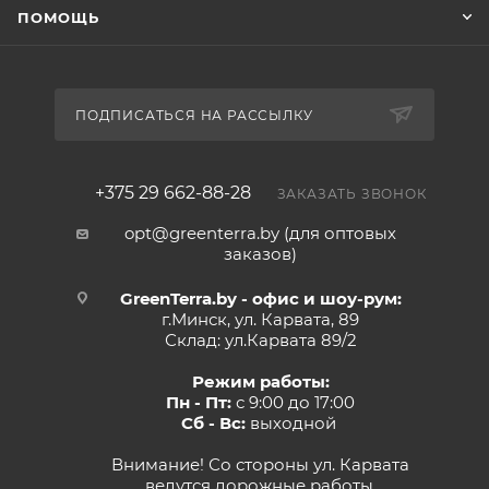
ПОМОЩЬ
Характеристики:
Тип: штыковая
Материал черенка: дерево
ПОДПИСАТЬСЯ НА РАССЫЛКУ
Материал корпуса: высокоуглеродистая сталь
Общая длина: 1280 мм
+375 29 662-88-28
ЗАКАЗАТЬ ЗВОНОК
Вес: 1.6 кг
opt@greenterra.by (для оптовых
заказов)
GreenTerra.by - офис и шоу-рум:
г.Минск, ул. Карвата, 89
Склад: ул.Карвата 89/2
Режим работы:
Пн - Пт:
с 9:00 до 17:00
Сб - Вс:
выходной
Внимание! Со стороны ул. Карвата
ведутся дорожные работы,