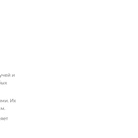
учей и
бых
ями. Их
м.
ляет