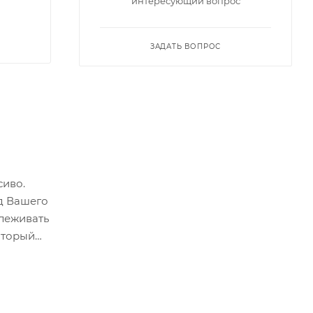
интересующий вопрос
ЗАДАТЬ ВОПРОС
сиво.
д Вашего
слеживать
оторый