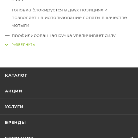
головка блокируется в двух позициях и
позволяет на использование лопаты в качестве
мотыги
профилированная ручка увеличивает силу
забивания лопаты в землю и обеспечивает
удобный захват
благодаря складной конструкции занимает мало
места
КАТАЛОГ
в комплекте чехол для транспорта
АКЦИИ
УСЛУГИ
БРЕНДЫ