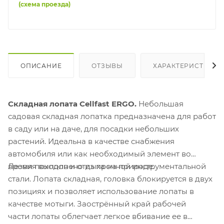
(схема проезда)
ОПИСАНИЕ
ОТЗЫВЫ
ХАРАКТЕРИСТИКИ
Складная лопата
Cellfast ERGO.
Небольшая
садовая складная лопатка предназначена для работ
в саду или на даче, для посадки небольших
растений. Идеальна в качестве снабжения
автомобиля или как необходимый элемент во
время походов и отдыха на природе.
Лезвия выполнено из прочной инструментальной
стали. Лопата складная, головка блокируется в двух
позициях и позволяет использование лопаты в
качестве мотыги. Заострённый край рабочей
части лопаты облегчает легкое вбивание ее в