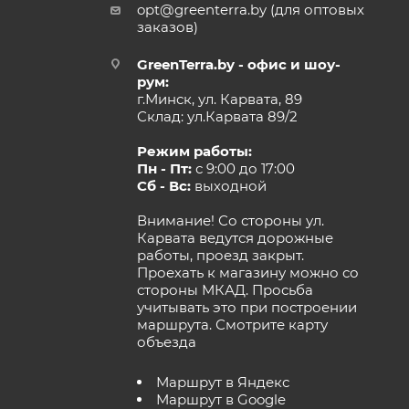
opt@greenterra.by (для оптовых
заказов)
GreenTerra.by - офис и шоу-
рум:
г.Минск, ул. Карвата, 89
Склад: ул.Карвата 89/2
Режим работы:
Пн - Пт:
с 9:00 до 17:00
Сб - Вс:
выходной
Внимание! Со стороны ул.
Карвата ведутся дорожные
работы, проезд закрыт.
Проехать к магазину можно со
стороны МКАД. Просьба
учитывать это при построении
маршрута.
Смотрите карту
объезда
Маршрут в Яндекс
Маршрут в Google