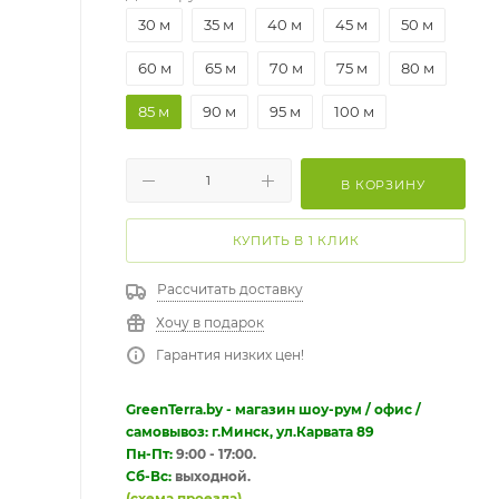
30 м
35 м
40 м
45 м
50 м
60 м
65 м
70 м
75 м
80 м
85 м
90 м
95 м
100 м
В КОРЗИНУ
КУПИТЬ В 1 КЛИК
Рассчитать доставку
Хочу в подарок
Гарантия низких цен!
GreenTerra.by - магазин шоу-рум / офис /
самовывоз: г.Минск, ул.Карвата 89
Пн-Пт:
9:00 - 17:00.
Сб-Вс:
выходной.
(схема проезда)