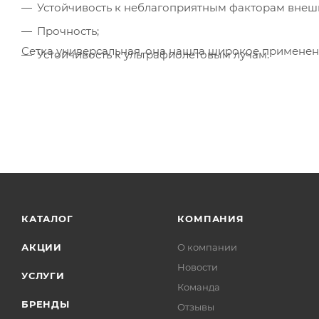
Устойчивость к неблагоприятным факторам внеш
Прочность;
Сетка универсальная, она нашла широкое применение
Устойчивость к ультрафиолетовым лучам.
КАТАЛОГ
КОМПАНИЯ
АКЦИИ
О компании
Новости
УСЛУГИ
Команда
БРЕНДЫ
Отзывы