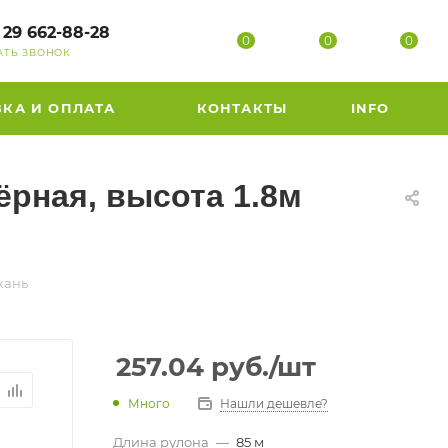
 29 662-88-28
0
0
0
АТЬ ЗВОНОК
ВКА И ОПЛАТА
КОНТАКТЫ
INFO
ёрная, высота 1.8м
кань
257.04
руб.
/шт
Много
Нашли дешевле?
Длина рулона
—
85 м