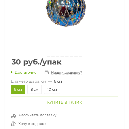
30
руб.
/упак
Достаточно
Нашли дешевле?
Диаметр шара, см
—
6 см
6 см
8 см
10 см
КУПИТЬ В 1 КЛИК
Рассчитать доставку
Хочу в подарок