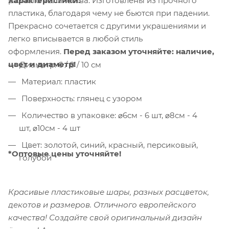
разного количества. Изготовлены из прочного
Характеристики:
пластика, благодаря чему не бьются при падении.
Прекрасно сочетается с другими украшениями и
легко вписывается в любой стиль
оформления.
Перед заказом уточняйте: наличие,
цвет и диаметр!
Диаметр: 6 / 8 / 10 см
Материал: пластик
Поверхность: глянец с узором
Количество в упаковке: ⌀6см - 6 шт, ⌀8см - 4
шт, ⌀10см - 4 шт
Цвет: золотой, синий, красный, персиковый,
*Оптовые цены уточняйте!
голубой
Красивые пластиковые шары, разных расцветок,
декотов и размеров. Отличного европейского
качества! Создайте свой оригинальный дизайн