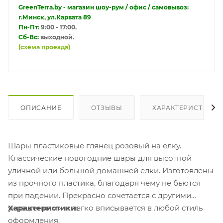
GreenTerra.by - магазин шоу-рум / офис / самовывоз:
г.Минск, ул.Карвата 89
Пн-Пт:
9:00 - 17:00.
Сб-Вс:
выходной.
(схема проезда)
ОПИСАНИЕ
ОТЗЫВЫ
ХАРАКТЕРИСТИКИ
Шары пластиковые глянец розовый на елку.
Классические новогодние шары для высотной
уличной или большой домашней ёлки. Изготовлены
из прочного пластика, благодаря чему не бьются
при падении. Прекрасно сочетается с другими
украшениями и легко вписывается в любой стиль
Характеристики:
оформления.