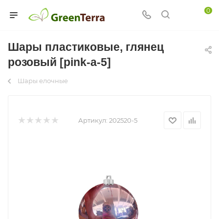
0
Шары пластиковые, глянец
розовый [pink-а-5]
Шары елочные
Артикул:
202520-5