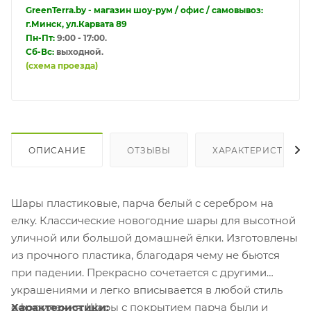
GreenTerra.by - магазин шоу-рум / офис / самовывоз:
г.Минск, ул.Карвата 89
Пн-Пт:
9:00 - 17:00.
Сб-Вс:
выходной.
(схема проезда)
ОПИСАНИЕ
ОТЗЫВЫ
ХАРАКТЕРИСТИКИ
Шары пластиковые, парча белый с серебром на
елку. Классические новогодние шары для высотной
уличной или большой домашней ёлки. Изготовлены
из прочного пластика, благодаря чему не бьются
при падении. Прекрасно сочетается с другими
украшениями и легко вписывается в любой стиль
оформления. Шары с покрытием парча были и
Характеристики: