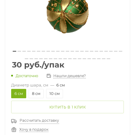
30
руб.
/упак
Достаточно
Нашли дешевле?
Диаметр шара, см
—
6 см
6 см
8 см
10 см
КУПИТЬ В 1 КЛИК
Рассчитать доставку
Хочу в подарок