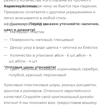
разного количества. Изготовлены из прочного
пластика, благодаря чему не бьются при падении.
Характеристики:
Прекрасно сочетается с другими украшениями и
легко вписывается в любой стиль
оформления.
Перед заказом уточняйте: наличие,
Диаметр: 6 / 8 / 10 см
цвет и диаметр!
Материал: пластик
Поверхность: матовый, глянцевый
Декор: узор в виде цветка + сеточка из блёсток
Количество в упаковке: ⌀6см - 6 шт, ⌀8см - 4
шт, ⌀10см - 4 шт
*
Оптовые цены уточняйте!
Цвет: зелёный, бежевый, коричневый, серебро,
голубой, красный, персиковый
Красивые пластиковые шары, разных расцветок,
декотов и размеров. Отличного европейского
качества! Создайте свой оригинальный дизайн
ёлочки! А мы поможем вам, предоставив вашему