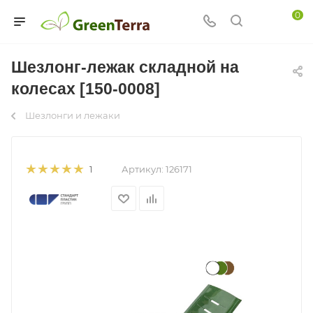
0
Шезлонг-лежак складной на
колесах [150-0008]
Шезлонги и лежаки
Артикул:
126171
1