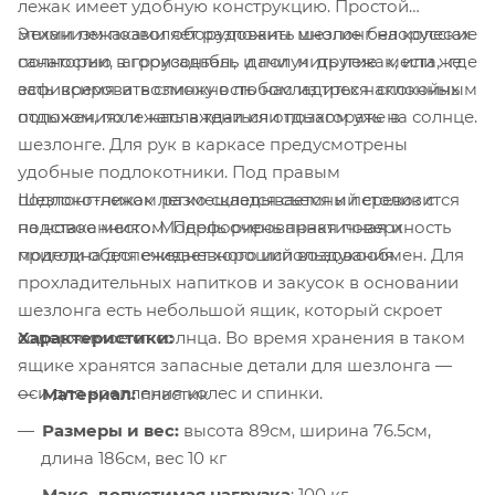
лежак имеет удобную конструкцию. Простой
механизм позволяет разложить шезлонг на колесах
Этими лежаками оборудованы многие белорусские
полностью в горизонталь и получить лежак, или же
санатории, агроусадьбы, дачи и другие места, где
зафиксировать спинку в любом из трех наклонных
есть время и возможность насладиться спокойным
положениях и наслаждаться отдыхом уже в
отдыхом, полежать в тени или позагорать на солнце.
шезлонге. Для рук в каркасе предусмотрены
удобные подлокотники. Под правым
Шезлонг-лежак легко складывается и перевозится
подлокотником размещается съемный столик с
на новое место. Модель очень практичная и
подстаканником. Перфорированная поверхность
пригодна для ежедневного использования.
модели обеспечивает хороший воздухообмен. Для
прохладительных напитков и закусок в основании
шезлонга есть небольшой ящик, который скроет
Характеристики:
содержимое от солнца. Во время хранения в таком
ящике хранятся запасные детали для шезлонга —
оси для крепления колес и спинки.
Материал:
пластик
Размеры и вес:
высота 89см, ширина 76.5см,
длина 186см, вес 10 кг
Макс. допустимая нагрузка
: 100 кг