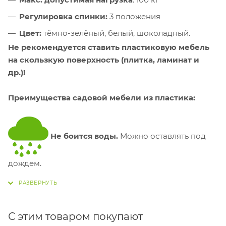
Регулировка спинки:
3 положения
Цвет:
тёмно-зелёный, белый, шоколадный.
Не рекомендуется ставить пластиковую мебель
на скользкую поверхность (плитка, ламинат и
др.)!
Преимущества садовой мебели из пластика:
Не боится воды.
Можно оставлять под
дождем.
Не боится солнца.
Пластик устойчив к
С этим товаром покупают
ультрафиолету и не разрушается на солнце.