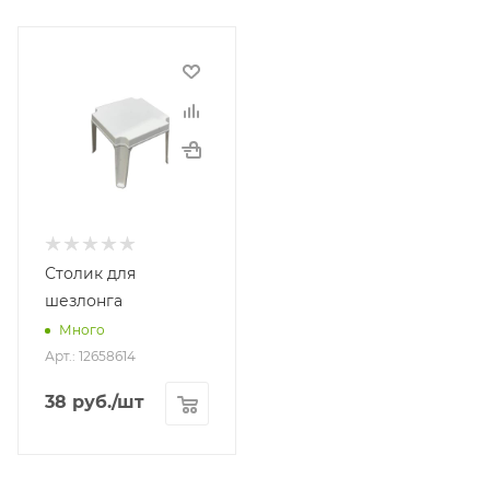
Мало весит.
Перенести мебель на другое
место не составит труда.
Легко моется.
Обычная губка + мыльный
раствор легко уберут грязь.
Столик для
шезлонга
Много
Арт.: 12658614
38
руб.
/шт