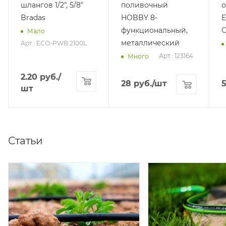
шлангов 1/2", 5/8"
поливочный
о
Bradas
HOBBY 8-
функциональный,
C
Мало
металлический
Арт.: ECO-PWB 2100L
Арт.: 123164
Много
2.20
руб.
/
28
руб.
/шт
шт
Статьи