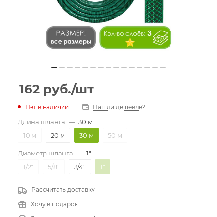
162
руб.
/шт
Нет в наличии
Нашли дешевле?
Длина шланга
—
30 м
10 м
20 м
30 м
50 м
Диаметр шланга
—
1"
1/2"
5/8"
3/4"
1"
Рассчитать доставку
Хочу в подарок