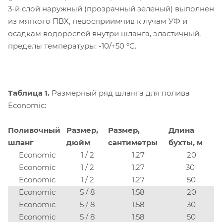
3-й слой наружный (прозрачный зеленый) выполнен
из мягкого ПВХ, невосприимчив к лучам УФ и
осадкам водорослей внутри шланга, эластичный,
пределы температуры: -10/+50 ºC.
Таблица 1.
Размерный ряд шланга для полива
Economic:
Поливочный
Размер,
Размер,
Длина
шланг
дюйм
сантиметры
бухты, м
Economic
1 / 2
1,27
20
Economic
1 / 2
1,27
30
Economic
1 / 2
1,27
50
Economic
5 / 8
1,58
20
Economic
5 / 8
1,58
30
Economic
5 / 8
1,58
50