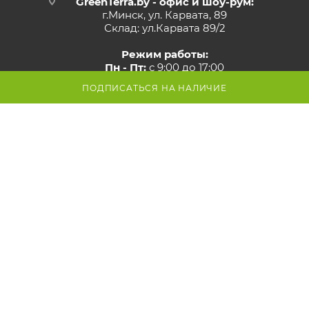
GreenTerra.by - офис и шоу-рум:
г.Минск, ул. Карвата, 89
Склад: ул.Карвата 89/2
Режим работы:
Пн - Пт:
с 9:00 до 17:00
Сб - Вс:
выходной
ПОДПИСАТЬСЯ НА НАЛИЧИЕ
Внимание! Со стороны ул. Карвата
ведутся дорожные работы,
проезд закрыт. Проехать к
магазину можно со стороны МКАД.
Просьба учитывать это при
построении маршрута.
Смотрите
карту объезда
Маршрут в Яндекс
Маршрут в Google
Схема проезда к магазину