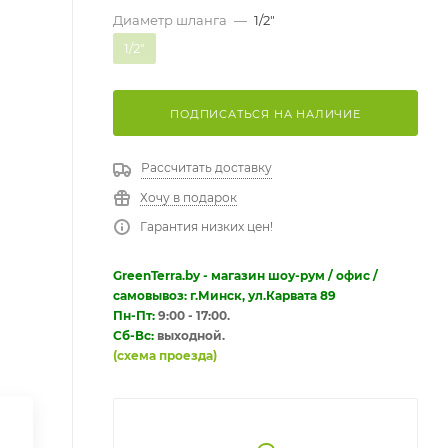
Диаметр шланга
—
1/2"
1/2"
ПОДПИСАТЬСЯ НА НАЛИЧИЕ
Рассчитать доставку
Хочу в подарок
Гарантия низких цен!
GreenTerra.by - магазин шоу-рум / офис /
самовывоз: г.Минск, ул.Карвата 89
Пн-Пт:
9:00 - 17:00.
Сб-Вс:
выходной.
(схема проезда)