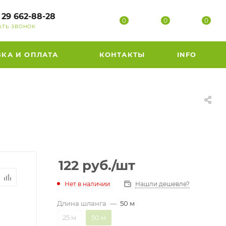
 29 662-88-28
0
0
0
АТЬ ЗВОНОК
ВКА И ОПЛАТА
КОНТАКТЫ
INFO
122
руб.
/шт
Нет в наличии
Нашли дешевле?
Длина шланга
—
50 м
25 м
50 м