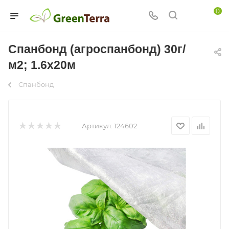
0
Спанбонд (агроспанбонд) 30г/
м2; 1.6х20м
Спанбонд
Артикул:
124602