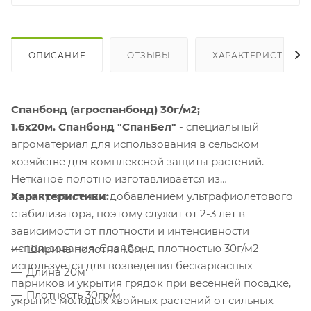
ОПИСАНИЕ
ОТЗЫВЫ
ХАРАКТЕРИСТИКИ
Спанбонд (агроспанбонд) 30г/м2;
1.6х20м.
Спанбонд "СпанБел"
- специальный
агроматериал для использования в сельском
хозяйстве для комплексной защиты растений.
Нетканое полотно изготавливается из
полипропилена с добавлением ультрафиолетового
Характеристики:
стабилизатора, поэтому служит от 2-3 лет в
зависимости от плотности и интенсивности
использования. Спанбонд плотностью 30г/м2
Ширина полотна 1.6м.
используется для возведения бескаркасных
Длина 20м
парников и укрытия грядок при весенней посадке,
Плотность 30гр/м
укрытие молодых хвойных растений от сильных