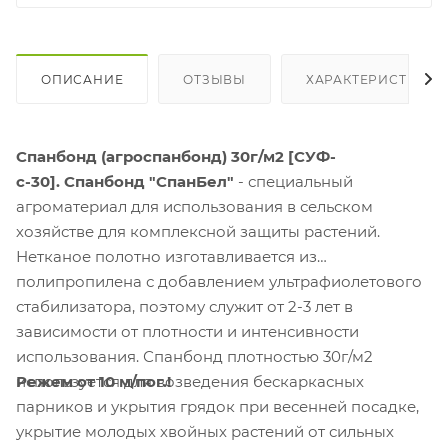
ОПИСАНИЕ
ОТЗЫВЫ
ХАРАКТЕРИСТИКИ
Спанбонд (агроспанбонд) 30г/м2 [СУФ-
с-30].
Спанбонд "СпанБел"
- специальный
агроматериал для использования в сельском
хозяйстве для комплексной защиты растений.
Нетканое полотно изготавливается из
полипропилена с добавлением ультрафиолетового
стабилизатора, поэтому служит от 2-3 лет в
зависимости от плотности и интенсивности
использования. Спанбонд плотностью 30г/м2
Режем от 10 м/пог.!
используется для возведения бескаркасных
парников и укрытия грядок при весенней посадке,
укрытие молодых хвойных растений от сильных