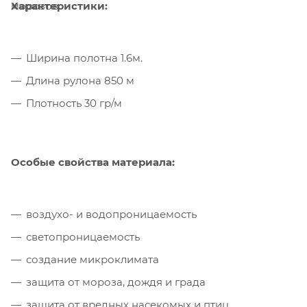
Характеристики:
морозов.
Ширина полотна 1.6м.
Длина рулона 850 м
Плотность 30 гр/м
Особые свойства материала:
воздухо- и водопроницаемость
светопроницаемость
создание микроклимата
защита от мороза, дождя и града
защита от вредных насекомых и птиц