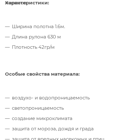
Характеристики:
морозов.
Ширина полотна 1.6м.
Длина рулона 630 м
Плотность 42гр/м
Особые свойства материала:
воздухо- и водопроницаемость
светопроницаемость
создание микроклимата
защита от мороза, дождя и града
защита от вредных насекомых и птиц