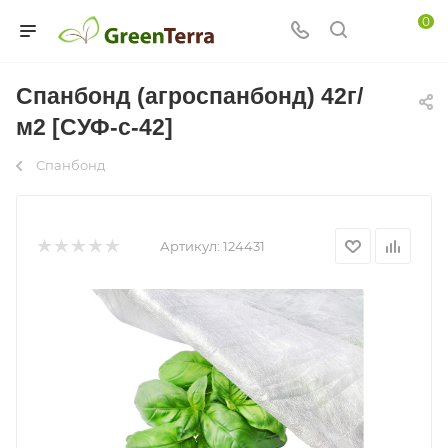
0
Спанбонд (агроспанбонд) 42г/
м2 [СУФ-с-42]
Спанбонд
Артикул:
124431