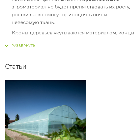
агроматериал не будет препятствовать их росту,
ростки легко смогут приподнять почти
невесомую ткань.
Кроны деревьев укутываются материалом, концы
закрепляются на стволе.
Ствол дерева можно утеплить и защитить от
мелких грызунов, намотав спанбонд в 2-3 слоя.
Статьи