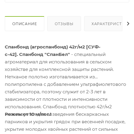
ОПИСАНИЕ
ОТЗЫВЫ
ХАРАКТЕРИСТИКИ
Спанбонд (агроспанбонд) 42г/м2 [СУФ-
с-42].
Спанбонд "СпанБел"
- специальный
агроматериал для использования в сельском
хозяйстве для комплексной защиты растений.
Нетканое полотно изготавливается из
полипропилена с добавлением ультрафиолетового
стабилизатора, поэтому служит от 2-3 лет в
зависимости от плотности и интенсивности
использования. Спанбонд плотностью 42г/м2
Режем от 10 м/пог.!
используется для возведения бескаркасных
парников и укрытия грядок при весенней посадке,
укрытие молодых хвойных растений от сильных