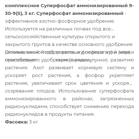
комплексное Суперфосфат аммонизированный 9-
30-9(S), 3 кг.
Суперфосфат аммонизированный
-
эффективное азотно-фосфорное удобрение.
Используется на различных почвах под все
сельскохозяйственные культуры открытого и
закрытого грунтов в качестве основного удобрения
Оптимальный подбор азота и фосфора этой марки
(осенью, весной под перепашку, перекопку) и (или)
способствует гармоничному развитию
припосевного удобрения (в рядки, лунки).
растения. Азот
развивает корневую систему и
ускоряет рост растения, а фосфор укрепляет
растение, увеличивает срок цветения и ускоряет
созревание плодов. Использование суперфосфата
аммонизированного в районах, загрязненных
радионуклидами, способствует снижению перехода
радионуклидов в продукты питания.
Фасовка:
3 кг