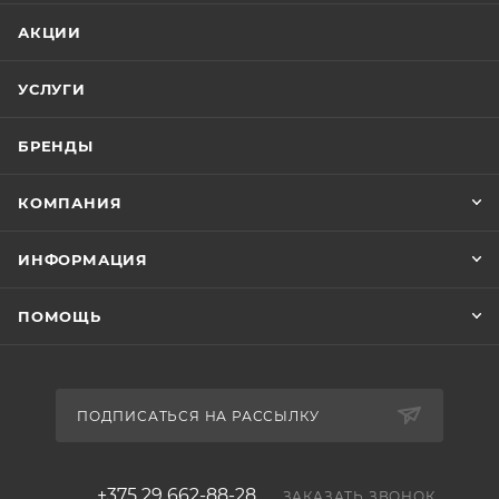
культуры и ее потребности к элементам питания,
АКЦИИ
дополнительно к суперфосфату
аммонизированному вносят азотные и калийные
УСЛУГИ
удобрения.
Чайная ложка вмещает (5-6) г, столовая ложка (16-
БРЕНДЫ
3
17) г, спичечный коробок (20-22) г, стакан (200 см
)
- (275-280) г суперфосфата аммонизированного.
КОМПАНИЯ
ИНФОРМАЦИЯ
ПОМОЩЬ
ПОДПИСАТЬСЯ НА РАССЫЛКУ
+375 29 662-88-28
ЗАКАЗАТЬ ЗВОНОК