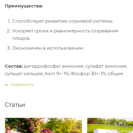
Преимущества:
Способствует развитию корневой системы.
Ускоряет сроки и равномерность созревания
плодов.
Экономичен в использовании.
Состав:
дигидрофосфат аммония, сульфат аммония,
сульцат кальция; Азот 9+-1%; Фосфор 30+-1%; общих
сульфатов в пересчете на серу не менее 8 %.
ОПТИМАЛЬНЫЕ ДОЗЫ ДЛЯ ВНЕСЕНИЯ В ПОЧВУ:
Статьи
В рядки при посеве вносят (2-3) г на погонный
метр и (1-2) г в лунки при высадке рассады, при