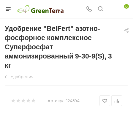
0
Удобрение "BelFert" азотно-
фосфорное комплексное
Суперфосфат
аммонизированный 9-30-9(S), 3
кг
Удобрения
Артикул:
124594