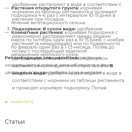
удобрение растворяют в воде в соответствии с
Растения открытого грунта:
корневая
нормами из таблицы регламента и поливают
подкормка 4-6 раз с интервалом 10-15 дней в
растения при посадке.
течение вегетационного сезона.
Подкормки: В сухом виде:
удобрение
Комнатные растения:
корневая подкормка с
равномерно распределяют между рядами
марта по октябрь один раз в 10-15 дней, с ноября
растений (в междурядьях) или по поверхности
по февраль один раз в 1-1,5 месяца. Полив до
почвы с последующей заделкой
увлажнения земляного кома.
Рекомендации специалистов:
растения,
удобренийрыхлением. После подкормок
находящиеся в осенне-зимний период в фазе
растения рекомендуется обильно полить.
В
цветения, подкармливайте 1 раз в неделю.
жидком виде:
удобрение растворяют в воде в
соответствии с нормами из таблицы регламента
и проводят корневую подкормку. Попив
производится до увлажнения земляного кома.
Статьи