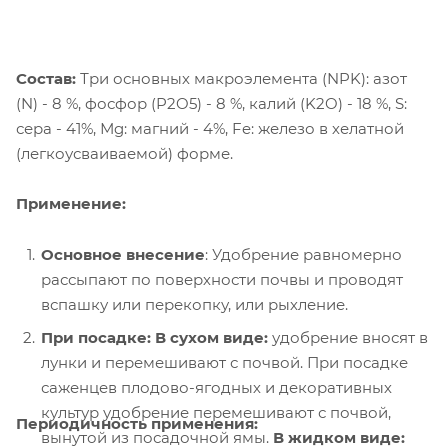
Состав:
Три основных макроэлемента (NPK): азот
(N) - 8 %, фосфор (P2O5) - 8 %, калий (K2O) - 18 %, S:
сера - 41%, Мg: магний - 4%, Fe: железо в хелатной
(легкоусваиваемой) форме.
Применение:
Основное внесение
: Удобрение равномерно
рассыпают по поверхности почвы и проводят
вспашку или перекопку, или рыхление.
При посадке: В сухом виде:
удобрение вносят в
лунки и перемешивают с почвой. При посадке
саженцев плодово-ягодных и декоративных
культур удобрение перемешивают с почвой,
Периодичность применения:
вынутой из посадочной ямы.
В жидком виде: