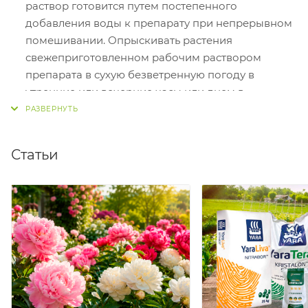
раствор готовится путем постепенного
добавления воды к препарату при непрерывном
помешивании. Опрыскивать растения
свежеприготовленном рабочим раствором
препарата в сухую безветренную погоду в
утренние или вечерние часы или днем в
пасмурную, но не дождливую погоду,
обеспечивая равномерное смачивания листьев.
Статьи
Капуста белокочанная и цветная - 10 г/10 л воды.
Расход раствора - 1 л/10 м2, некорневая
подкормка.
Картофель - 10 г/10 л воды, 1 л/25 кг. Обработка
клубней перед посадкой-10 г/10 л воды, расход
раствора 1 л/10 м2, некорневая подкормка.