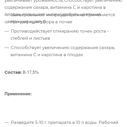
увеличивает урожайность, способствует увеличению
содержания сахара, витамина С и каротина в
плодах, повышает интенсивность цветения
Универсальное микроудобрение применяется
цветочных культур.
при дефиците бора в почве
Противодействует отмиранию точек роста -
стеблей и листьев
Способствует увеличению содержания сахара,
витамина С и каротина в плодах
В-17,5%
Состав:
Применение:
Разведите 5-10 г препарата в 10 л воды. Рабочий