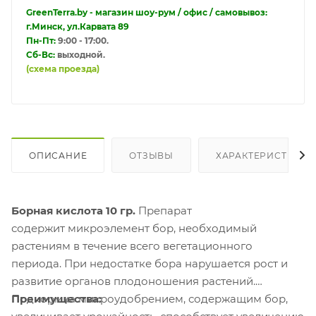
GreenTerra.by - магазин шоу-рум / офис / самовывоз:
г.Минск, ул.Карвата 89
Пн-Пт:
9:00 - 17:00.
Сб-Вс:
выходной.
(схема проезда)
ОПИСАНИЕ
ОТЗЫВЫ
ХАРАКТЕРИСТИКИ
Борная кислота 10 гр.
Препарат
содержит микроэлемент бор, необходимый
растениям в течение всего вегетационного
периода. При недостатке бора нарушается рост и
развитие органов плодоношения растений.
Подкормка микроудобрением, содержащим бор,
Преимущества: