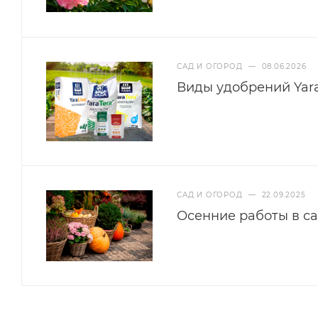
САД И ОГОРОД
—
08.06.2026
Виды удобрений Yar
САД И ОГОРОД
—
22.09.2025
Осенние работы в са