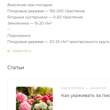
Внесение при посадке:
Плодовые деревья — 150-200 г/растение
Ягодные кустарники — 0-60 г/растение
Земляника — 15-20 г/м²
Подкормка:
Плодовые деревья — 20-25 г/м² приствольного круга
Земляника — 10-15 г/м² (после плодоношения)
Ягодные и декоративные кустарники — 15-20 г/м² (в
Овощные, цветочно-декоративные культуры — 10-15г
интервалом 15-20)
Статьи
САД И ОГОРОД
—
04.08.2026
Как ухаживать за пи