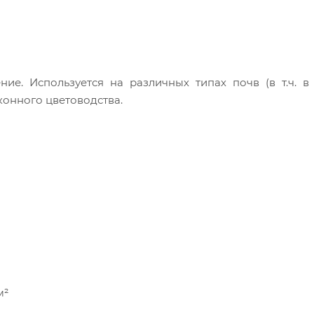
е. Используется на различных типах почв (в т.ч. в
конного цветоводства.
м²