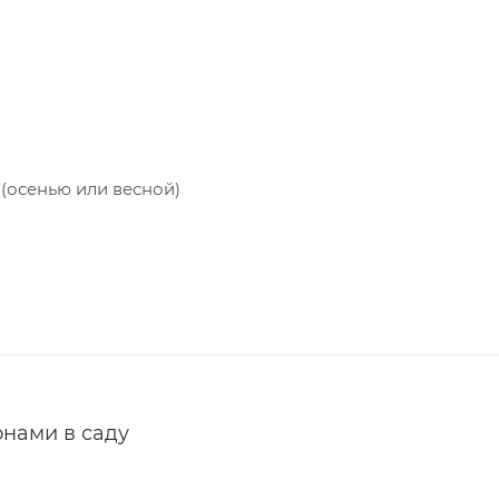
 (осенью или весной)
есной или осенью)
/м² (корневая подкормка 2-3 раза в течение периода ве
онами в саду