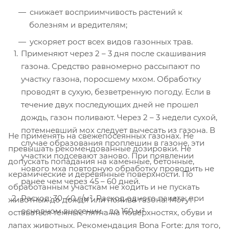
снижает восприимчивость растений к
болезням и вредителям;
ускоряет рост всех видов газонных трав.
Применяют через 2 – 3 дня после скашивания
газона. Средство равномерно рассыпают по
участку газона, поросшему мхом. Обработку
проводят в сухую, безветренную погоду. Если в
течение двух последующих дней не прошел
дождь, газон поливают. Через 2 – 3 недели сухой,
потемневший мох следует вычесать из газона. В
Не применять на свежепосеянных газонах. Не
случае образования проплешин в газоне, эти
превышать рекомендованные дозировки. Не
участки подсевают заново. При появлении
допускать попадания на каменные, бетонные,
нового мха повторную обработку проводить не
керамические и деревянные поверхности. По
ранее чем через 45 – 60 дней.
обработанным участкам не ходить и не пускать
Расход: 30-40 г/м². Расход одного пакета: при
животных до дождя или полива газона. Могут
основном внесении - до 160 м²
оставаться темные пятна на поверхностях, обуви и
лапах животных. Рекомендация Bona Forte: для того,