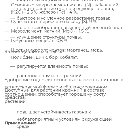
Основные макроэлементы: азот (N) - 4 %, калий
предотвращение его последующего роста;
(K2O) - 2,5 %, железо (Fe) - 4 %.
быстрое и усиленное разрастание травы;
Сульфатов в пересчете на серу (S): 9 %.
газон приобретает насыщенный зеленый цвет;
Мезоэлемент: магний (MgO) - 1,5 %.
улучшение структуры почвы.
Гумусовых веществ: 0,6 %.
Шесть микроэлементов: марганец, медь,
За счет цеолитного песка:
молибден, цинк, бор, кобальт.
регулируется влажность почвы;
растения получают кремний.
Удобрение содержит основные элементы питания в
легкоусвояемой форме и сбалансированном
Доступный для растений кремний в составе
соотношении, способствует хорошему росту
средства:
растений.
повышает устойчивость газона к
неблагоприятным условиям окружающей
Применение:
среды;