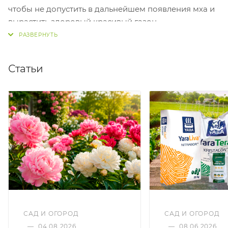
чтобы не допустить в дальнейшем появления мха и
вырастить здоровый красивый газон
необходимо: правильное, неглубокое скашивание
газона и своевременная аэрация и нечастый полив
затененных мест.
Статьи
Важно: Применять только на сухом газоне.
После окончания срока годности удобрение не
теряет агрономической ценности.
Мера веса удобрения (ориентировочно):
чайная ложка – 5 г, столовая ложка -15 г.
САД И ОГОРОД
САД И ОГОРОД
—
04.08.2026
—
08.06.2026