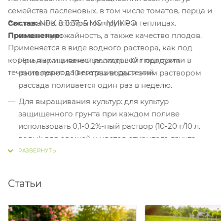
семейства пасленовых, в том числе томатов, перца и
Состав:
NPK 8:11:37+5 MG+МИКРО
баклажанов, в открытом грунте и теплицах.
Применение:
Повышает урожайность, а также качество плодов.
Применяется в виде водного раствора, как под
корень, так и в качестве листовой подкормки в
При выращивании рассады: 10 г продукта
течение периода вегетации растений.
растворяют в 10 литрах воды и этим раствором
рассада поливается один раз в неделю.
Для выращивания культур: для культур
защищенного грунта при каждом поливе
использовать 0,1-0,2%-ный раствор (10-20 г/10 л.
воды); для овощей и цветов открытого грунта
также применяют 0,1-0,2% раствор 1 раз в 2
недели.
Листовая подкормка: Обработку проводят 1%
Статьи
раствором (10 г растворяют в 1 л. воды, при
использовании опрыскивается). При
необходимости повторить через 7-10 дней.