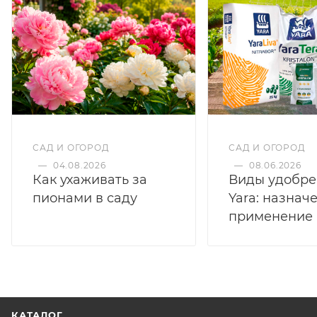
САД И ОГОРОД
САД И ОГОРОД
—
04.08.2026
—
08.06.2026
Как ухаживать за
Виды удобр
пионами в саду
Yara: назнач
применение
КАТАЛОГ