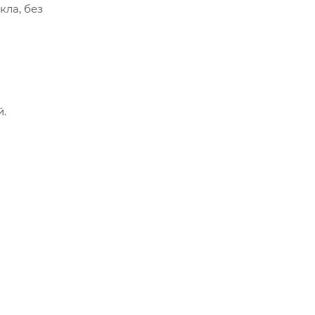
ла, без
й.