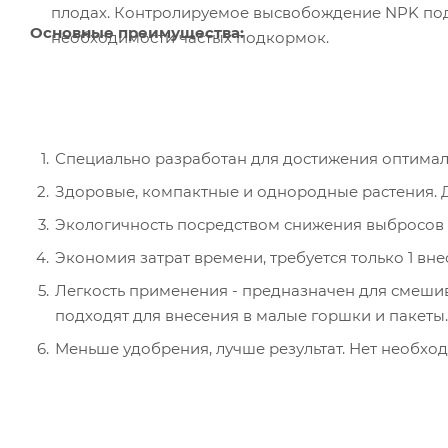
плодах. Контролируемое высвобождение NPK подд
Основные преимущества:
необходимости частых подкормок.
Специально разработан для достижения оптимал
Здоровые, компактные и однородные растения. 
Экологичность посредством снижения выбросов н
Экономия затрат времени, требуется только 1 вне
Легкость применения - предназначен для смешив
подходят для внесения в малые горшки и пакеты.
Меньше удобрения, лучше результат. Нет необхо