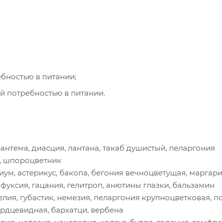
ребностью в питании;
шой потребностью в питании.
антема, диасция, лантана, такаб душистый, пеларгония
с, шпороцветник
иум, астерикус, бакопа, бегония вечноцветущая, маргари
 фуксия, гацания, гелитроп, анютины глазки, бальзамин
лия, губастик, немезия, пеларгония крупноцветковая, по
ердцевидная, бархатци, вербена