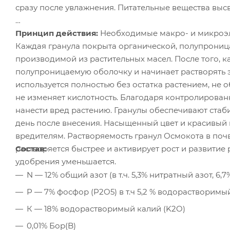
сразу после увлажнения. Питательные вещества выс
Принцип действия:
Необходимые макро- и микроэл
Каждая гранула покрыта органической, полупрониц
производимой из растительных масел. После того, к
полупроницаемую оболочку и начинает растворять 
используется полностью без остатка растением, не о
не изменяет кислотность. Благодаря контролирова
нанести вред растению. Гранулы обеспечивают ста
день после внесения. Насыщенный цвет и красивый
вредителям. Растворяемость гранул Осмокота в почв
Состав:
растворяется быстрее и активирует рост и развитие
удобрения уменьшается.
N — 12% общий азот (в т.ч. 5,3% нитратный азот, 6
P — 7% фосфор (P2O5) в т.ч 5,2 % водорастворимы
К — 18% водорастворимый калий (K2O)
0,01% Бор(B)