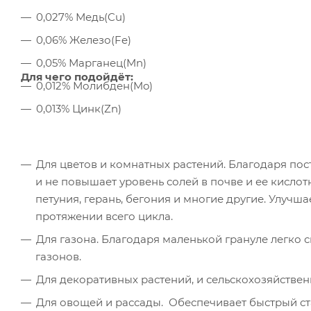
0,027% Медь(Cu)
0,06% Железо(Fe)
0,05% Марганец(Mn)
Для чего подойдёт:
0,012% Молибден(Mo)
0,013% Цинк(Zn)
Для цветов и комнатных растений. Благодаря по
и не повышает уровень солей в почве и ее кислот
петуния, герань, бегония и многие другие. Улучш
протяжении всего цикла.
Для газона. Благодаря маленькой грануле легко с
газонов.
Для декоративных растений, и сельскохозяйствен
Для овощей и рассады. Обеспечивает быстрый ст