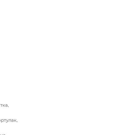
тка,
ртулак,