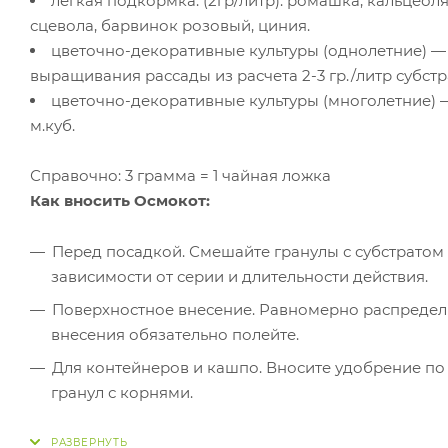
легкая подкормка: (2гр/литр): ромашка, кальцеоля
сцевола, барвинок розовый, циния.
цветочно-декоративные культуры (однолетние) — 
выращивания рассады из расчета 2-3 гр./литр субстр
цветочно-декоративные культуры (многолетние) —
м.куб.
Справочно: 3 грамма = 1 чайная ложка
Как вносить Осмокот:
Перед посадкой. Смешайте гранулы с субстратом и
зависимости от серии и длительности действия.
Поверхностное внесение. Равномерно распредели
внесения обязательно полейте.
Для контейнеров и кашпо. Вносите удобрение по п
гранул с корнями.
После пересадки. Используйте половину стандар