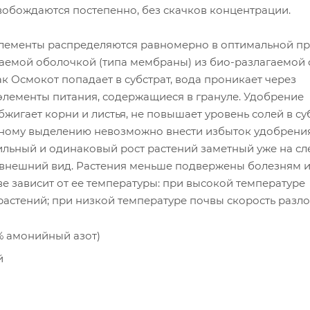
вобождаются постепенно, без скачков концентрации.
ементы распределяются равномерно в оптимальной пр
аемой оболочкой (типа мембраны) из био-разлагаемой 
ак Осмокот попадает в субстрат, вода проникает через
элементы питания, содержащиеся в грануле. Удобрение
бжигает корни и листья, не повышает уровень солей в су
нному выделению невозможно внести избыток удобрени
бильный и одинаковый рост растений заметный уже на 
 внешний вид. Растения меньше подвержены болезням 
е зависит от ее температуры: при высокой температуре
 растений; при низкой температуре почвы скорость разл
,7% амонийный азот)
й