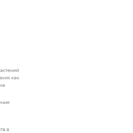
растений
аких как
 на
ения
тв в