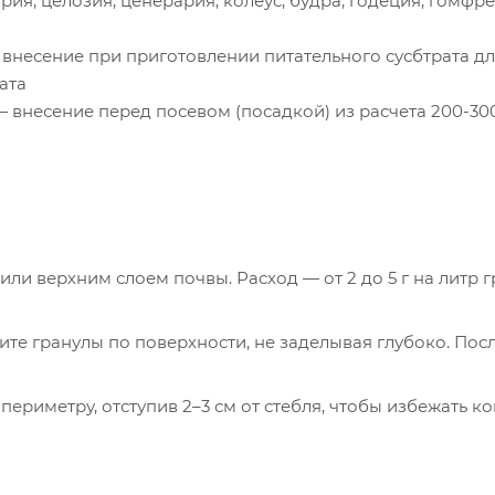
рия, целозия, ценерария, колеус, будра, годеция, гомфре
внесение при приготовлении питательного сусбтрата д
ата
 внесение перед посевом (посадкой) из расчета 200-300
ли верхним слоем почвы. Расход — от 2 до 5 г на литр гр
те гранулы по поверхности, не заделывая глубоко. Пос
ериметру, отступив 2–3 см от стебля, чтобы избежать ко
тной дозы — растениям нужно время на адаптацию.