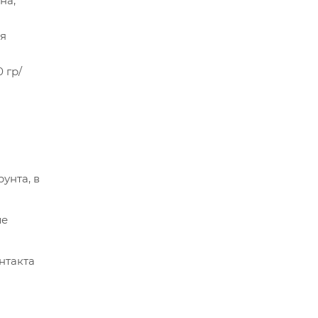
на,
ля
 гр/
унта, в
ле
нтакта