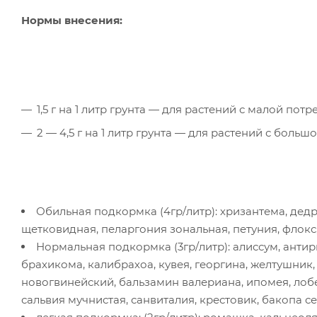
Нормы внесения:
1,5 г на 1 литр грунта — для растений с малой пот
2 — 4,5 г на 1 литр грунта — для растений с боль
Обильная подкормка (4гр/литр): хризантема, дедр
щетковидная, пеларгония зональная, петуния, флок
Нормальная подкормка (3гр/литр): алиссум, антир
брахикома, калибрахоа, кувея, георгина, желтушник,
новогвинейский, бальзамин валериана, ипомея, лобе
сальвия мучнистая, санвиталия, крестовик, бакопа с