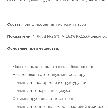
считается лучшим удобрением для истощенной еже
Состав:
гранулированный конский навоз
Показатели:
NPK(%) N-2.9% P- 3,63% K-2.53% влажность 
Основные преимущества:
Максимальная экологическая безопасность.
Не содержит патогенную микрофлору
Повышает плодородие и структуру почв
Повышает содержание гумуса
Оптимизирует кислотность почв
Повышает сопротивляемость растений к заболев