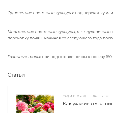
Однолетние цветочные культуры:
под перекопку или
Многолетние цветочные культуры, в т.ч. луковичные:
перекопку почвы, начиная со следующего года посл
Газонные травы:
при подготовке почвы к посеву 150
Статьи
САД И ОГОРОД
—
04.08.2026
Как ухаживать за пи