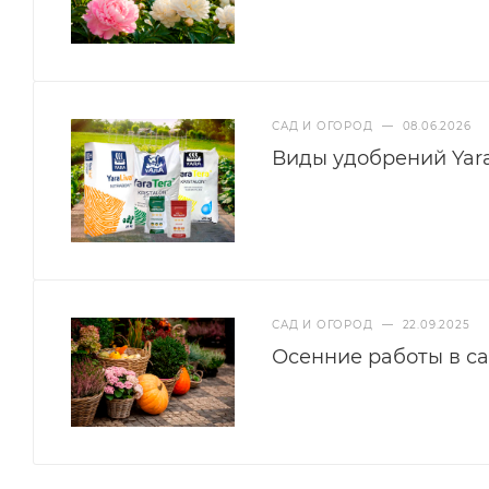
САД И ОГОРОД
—
08.06.2026
Виды удобрений Yar
САД И ОГОРОД
—
22.09.2025
Осенние работы в са