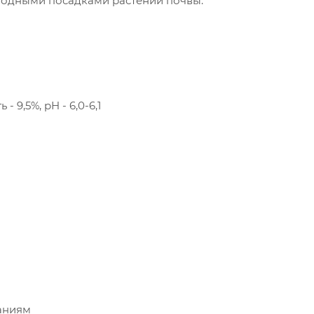
годными посадками растений почвы.
- 9,5%, pH - 6,0-6,1
аниям