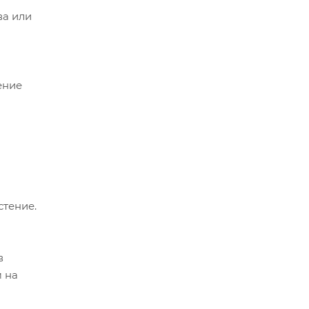
ва или
ение
стение.
в
м на