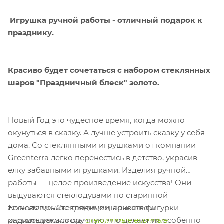
Игрушка ручной работы - о
тличный подарок к
празднику.
Красиво будет сочетаться с набором стеклянных
шаров "Праздничный блеск" золото.
Новый Год это чудесное время, когда можно
окунуться в сказку. А лучше устроить сказку у себя
дома. Со стеклянными игрушками от компании
Greenterra легко перенестись в детство, украсив
елку забавными игрушками.
Изделия ручной
работы — целое произведение искусства! Они
выдуваются стеклодувами по старинной
Если вы цените традиции, качество и
технологии. Стеклянные шарики и фигурки
индивидуальность,
стеклянные елочные
расписываются вручную, что делает их особенно