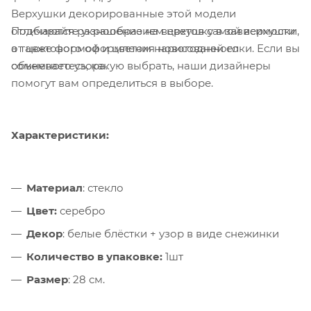
Верхушки декорированные этой модели
Подбирайте украшение на верхушку в зависимости
отличаются разнообразием цветов самой верхушки,
от цветового оформления новогодней елки. Если вы
а также формой и цветом нарисованного
сомневаетесь, какую выбрать, наши дизайнеры
объемного узора.
помогут вам определиться в выборе.
Характеристики:
Материал
: стекло
Цвет:
серебро
Декор
: белые блёстки + узор в виде снежинки
Количество в упаковке:
1шт
Размер
: 28 см.