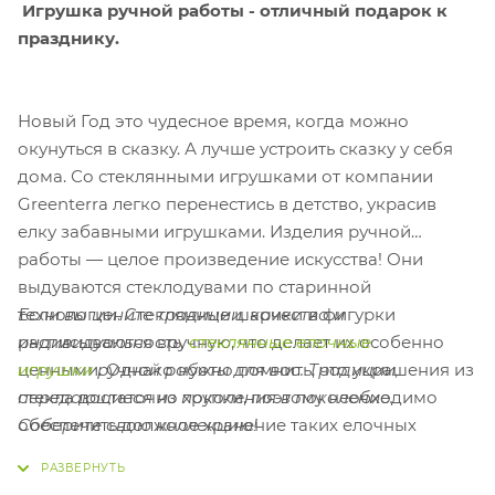
Игрушка ручной работы - о
тличный подарок к
празднику.
Новый Год это чудесное время, когда можно
окунуться в сказку. А лучше устроить сказку у себя
дома. Со стеклянными игрушками от компании
Greenterra легко перенестись в детство, украсив
елку забавными игрушками.
Изделия ручной
работы — целое произведение искусства! Они
выдуваются стеклодувами по старинной
Если вы цените традиции, качество и
технологии. Стеклянные шарики и фигурки
индивидуальность,
стеклянные елочные
расписываются вручную, что делает их особенно
игрушки
ручной работы для вас.
Традиции,
ценными. Однако нужно помнить, что украшения из
передающиеся из поколения в поколение.
стекла достаточно хрупки, поэтому необходимо
Соберите свою коллекцию!
обеспечить должное хранение таких елочных
игрушек.