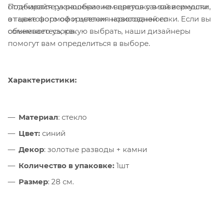
Подбирайте украшение на верхушку в зависимости
отличаются разнообразием цветов самой верхушки,
от цветового оформления новогодней елки. Если вы
а также формой и цветом нарисованного
сомневаетесь, какую выбрать, наши дизайнеры
объемного узора.
помогут вам определиться в выборе.
Характеристики:
Материал
: стекло
Цвет:
синий
Декор
: золотые разводы + камни
Количество в упаковке:
1шт
Размер
: 28 см.