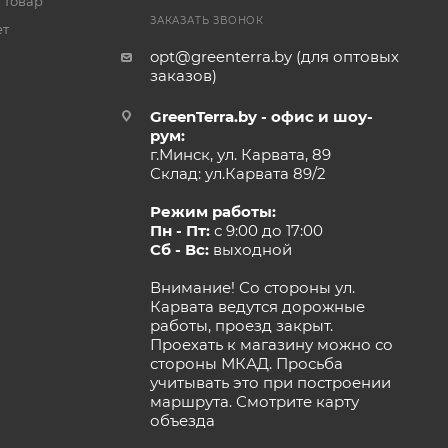
 товар
ЗАКАЗАТЬ ЗВОНОК
ет
opt@greenterra.by (для оптовых
заказов)
GreenTerra.by - офис и шоу-
рум:
г.Минск, ул. Карвата, 89
Склад: ул.Карвата 89/2
Режим работы:
Пн - Пт:
с 9:00 до 17:00
Сб - Вс:
выходной
Внимание! Со стороны ул.
Карвата ведутся дорожные
работы, проезд закрыт.
Проехать к магазину можно со
стороны МКАД. Просьба
учитывать это при построении
маршрута.
Смотрите карту
объезда