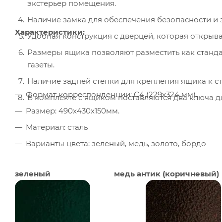
экстерьер помещения.
Наличие замка для обеспечения безопасности и
Характеристики:
Удобная конструкция с дверцей, которая открыва
Размеры ящика позволяют разместить как станда
газеты.
Наличие задней стенки для крепления ящика к ст
Формат корреспонденции: С4 (229х324 мм).
В комплекте с ящиком поставляются два ключа д
Размер: 490х430х150мм.
Материал: сталь
Варианты цвета: зеленый, медь, золото, бордо
зеленый
медь антик (коричневый)