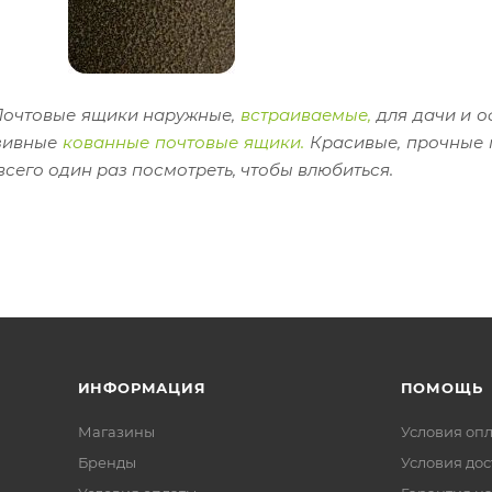
 Почтовые ящики наружные,
встраиваемые,
для дачи и о
юзивные
кованные почтовые ящики.
Красивые, прочные 
сего один раз посмотреть, чтобы влюбиться.
ИНФОРМАЦИЯ
ПОМОЩЬ
Магазины
Условия оп
Бренды
Условия дос