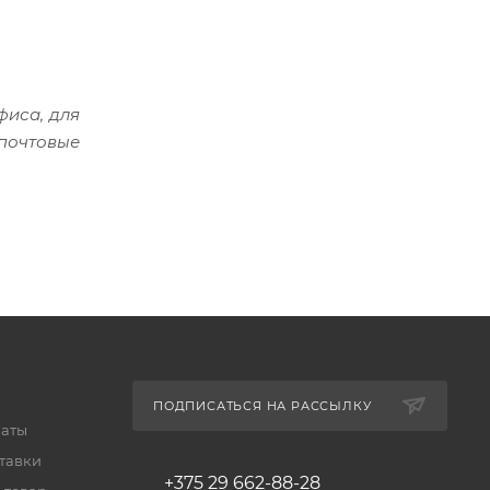
фиса, для
почтовые
ПОДПИСАТЬСЯ НА РАССЫЛКУ
латы
тавки
+375 29 662-88-28