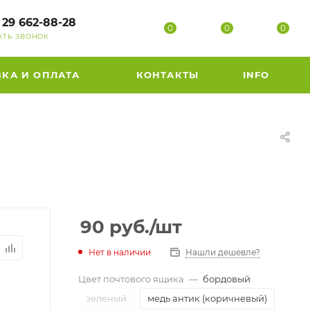
 29 662-88-28
0
0
0
АТЬ ЗВОНОК
ВКА И ОПЛАТА
КОНТАКТЫ
INFO
90
руб.
/шт
Нет в наличии
Нашли дешевле?
Цвет почтового ящика
—
бордовый
зеленый
медь антик (коричневый)