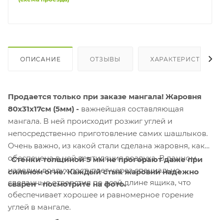
ОПИСАНИЕ
ОТЗЫВЫ
ХАРАКТЕРИСТИКИ
Продается только при заказе мангала! Жаровня
80х31х17см (5мм)
-
важнейшая составляющая
мангала. В ней происходит розжиг углей и
непосредственно приготовление самих шашлыков.
Очень важно, из какой стали сделана жаровня, как
обеспечена в ней вентиляция воздуха. В данном
Стенки толщиной 5 мм
не прогорают даже при
изделии воздух поступает через специально
сильном огне. Каждый стык жаровни надежно
сделанные отверстия по всей длине ящика, что
сварен - посмотрите на фото.
обеспечивает хорошее и равномерное горение
углей в мангале.