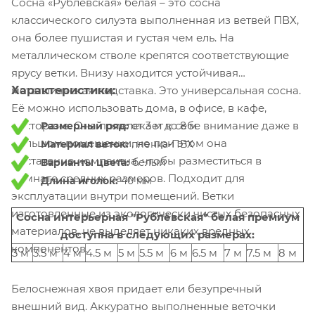
Сосна «Рублёвская» белая – это сосна
классического силуэта выполненная из ветвей ПВХ,
она более пушистая и густая чем ель. На
металлическом стволе крепятся соответствующие
ярусу ветки. Внизу находится устойчивая
металлическая подставка. Это универсальная сосна.
Характеристики:
Её можно использовать дома, в офисе, в кафе,
ресторане. Она привлекает к себе внимание даже в
Размерный ряд:
от 3 м до 8 м
большом помещении, но при этом она
Материал веток:
пленка-ПВХ
достаточно компактна, чтобы разместиться в
Варианты цвета:
белый
комнате средних размеров.
Подходит для
Длина иголок:
40 мм
эксплуатации внутри помещений. Ветки
изготовленные из экологически чистых безопасных
Сосна интерьерная "Рублёвская" белая премиум
материалов, не выделяет никаких вредных
доступна в следующих размерах:
компонентов.
3 м
3.5 м
4 м
4.5 м
5 м
5.5 м
6 м
6.5 м
7 м
7.5 м
8 м
Белоснежная хвоя придает ели безупречный
внешний вид. Аккуратно выполненные веточки