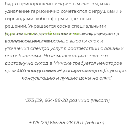
будто припорошены искристым снегом, и на
удивление гармонично сочетаются с игрушками и
гирляндами любых форм и цветовых
решений. Украшается сосна специальными
украшениями для больших елок
Просим связываться с нами по телефону для
, которые всегда
есть у нас в наличии.
уточнения цены на разные высоты елок и
уточнения спектра услуг в соответствии с вашими
потребностями.
На комплектацию заказа и
доставку на склад в Минске требуется некоторое
Позвоните нам – Вы получите подробную
время. Сроки доставки прописываются в договоре.
консультацию и лучшие цены на елки!
+375 (29) 664-88-28 розница (velcom)
+375 (29) 665-88-28 ОПТ (velcom)