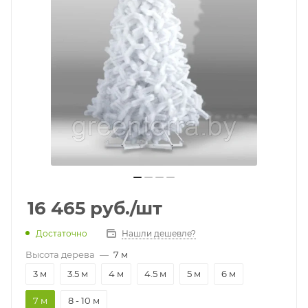
16 465
руб.
/шт
Достаточно
Нашли дешевле?
Высота дерева
—
7 м
3 м
3.5 м
4 м
4.5 м
5 м
6 м
7 м
8 - 10 м