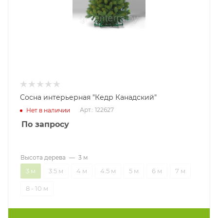
Сосна интерьерная "Кедр Канадский"
Арт.: 122627
Нет в наличии
По запросу
Высота дерева
—
3 м
3 м
3.5 м
4 м
4.5 м
5 м
6 м
7 м
8 - 10 м