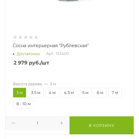
Сосна интерьерная "Рублевская"
Арт.: 123400
Достаточно
2 979
руб.
/шт
Высота дерева
—
3 м
3 м
3.5 м
4 м
4.5 м
5 м
6 м
7 м
8 - 10 м
В КОРЗИНУ