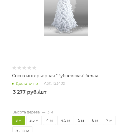
Сосна интерьерная "Рублевская" белая
Арт.: 123409
Достаточно
3 277
руб.
/шт
Высота дерева
—
3 м
3 м
3.5 м
4 м
4.5 м
5 м
6 м
7 м
8 - 10 м