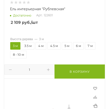
Ель интерьерная "Рублевская"
Арт.: 122601
Достаточно
2 109
руб.
/шт
Высота дерева
—
3 м
3 м
3.5 м
4 м
4.5 м
5 м
6 м
7 м
8 - 10 м
В КОРЗИНУ