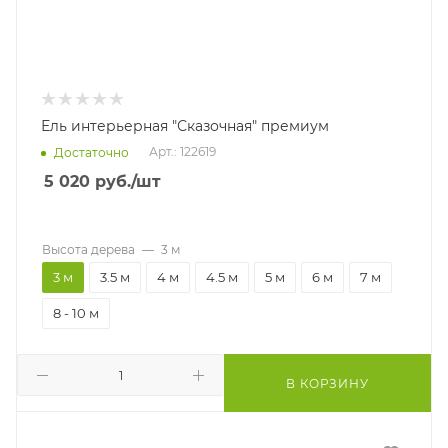
Ель интерьерная "Сказочная" премиум
Арт.: 122619
Достаточно
5 020
руб.
/шт
Высота дерева
—
3 м
3 м
3.5 м
4 м
4.5 м
5 м
6 м
7 м
8 - 10 м
В КОРЗИНУ