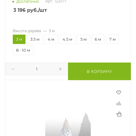
Арт.: 122577
Достаточно
3 196
руб.
/шт
Высота дерева
—
3 м
3 м
3.5 м
4 м
4.5 м
5 м
6 м
7 м
8 - 10 м
В КОРЗИНУ