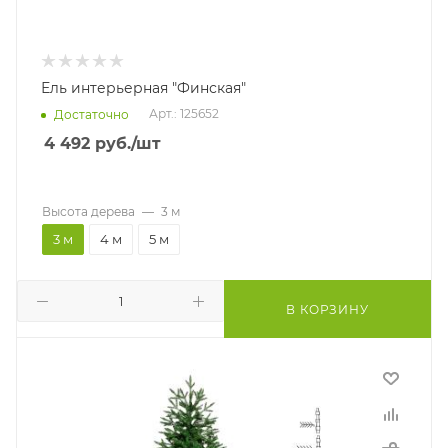
Ель интерьерная "Финская"
Арт.: 125652
Достаточно
4 492
руб.
/шт
Высота дерева
—
3 м
3 м
4 м
5 м
В КОРЗИНУ