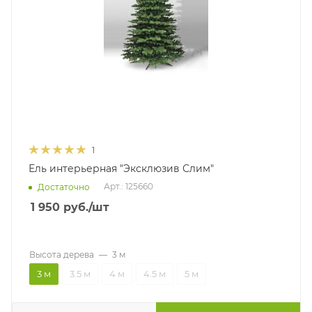
1
Ель интерьерная "Эксклюзив Слим"
Арт.: 125660
Достаточно
1 950
руб.
/шт
Высота дерева
—
3 м
3 м
3.5 м
4 м
4.5 м
5 м