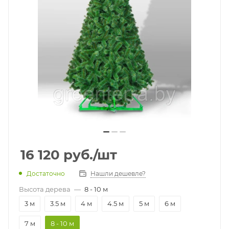
16 120
руб.
/шт
Достаточно
Нашли дешевле?
Высота дерева
—
8 - 10 м
3 м
3.5 м
4 м
4.5 м
5 м
6 м
7 м
8 - 10 м