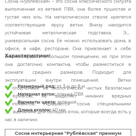
Сосна «Рублёвская» – это сосна классического силуэта
выполненная из ветвей ПВХ, она более пушистая и
густая чем ель. На металлическом стволе крепятся
соответствующие ярусу ветки. Внизу находится
устойчивая металлическая подставка. Это
универсальная сосна. Её можно использовать дома, в
офисе, в кафе, ресторане. Она привлекает к себе
Характеристики:
внимание даже в большом помещении, но при этом
она достаточно компактна, чтобы разместиться в
комнате средних размеров. Подходит для
эксплуатации внутри помещений. Ветки
Размерный ряд:
от 3 м до 8 м
изготовленные из экологически чистых безопасных
Материал веток:
пленка-ПВХ
материалов, не выделяет никаких вредных
Варианты цвета:
зеленый.
компонентов. Украшается сосна специальными
Длина иголок:
40 мм
украшениями для больших елок, которые всегда есть у
нас в наличии.
Сосна интерьерная "Рублёвская" премиум