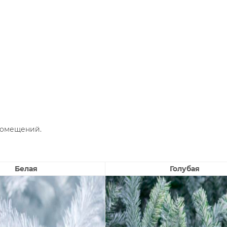
помещений.
Белая
Голубая