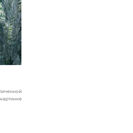
еличенной
 картинке