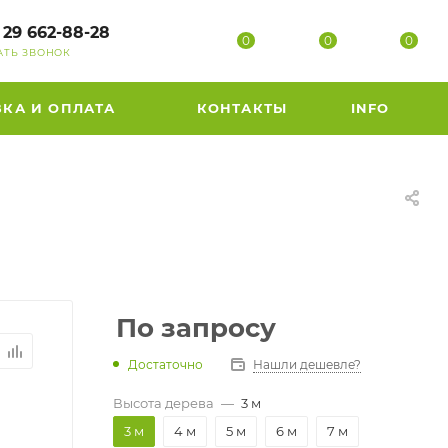
 29 662-88-28
0
0
0
АТЬ ЗВОНОК
ВКА И ОПЛАТА
КОНТАКТЫ
INFO
По запросу
Достаточно
Нашли дешевле?
Высота дерева
—
3 м
3 м
4 м
5 м
6 м
7 м