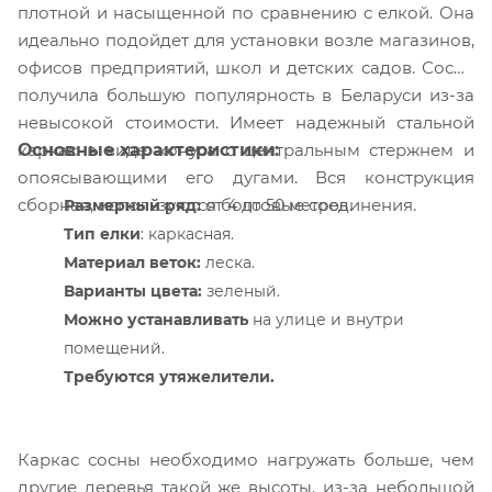
плотной и насыщенной по сравнению с елкой. Она
идеально подойдет для установки возле магазинов,
офисов предприятий, школ и детских садов.
Сосна
получила большую популярность в Беларуси из-за
невысокой стоимости.
Имеет надежный стальной
Основные характеристики:
каркас в виде конуса с центральным стержнем и
опоясывающими его дугами. Вся конструкция
сборная, используются болтовые соединения.
Размерный ряд:
от 4 до 50 метров.
Тип елки
: каркасная.
Материал веток:
леска.
Варианты цвета:
зеленый.
Можно устанавливать
на улице и внутри
помещений.
Требуются утяжелители.
Каркас сосны необходимо нагружать больше, чем
другие деревья такой же высоты, из-за небольшой