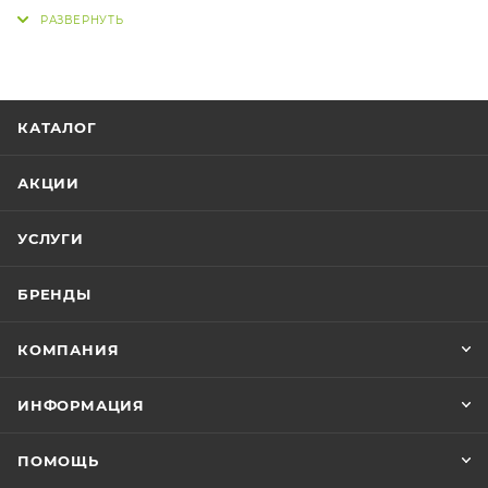
GreenTerra.BY
Гарантия низкой цены. Без посредников,
КАТАЛОГ
напрямую с завода-изготовителя
.
Быстрая доставка
в любую точку Беларуси
АКЦИИ
(1-3 дня).
Возможность получить до конца рабочего
УСЛУГИ
дня
проект-смету готового решения «под
ключ»
в 3-х вариантах.
Дизайн.
Предлагаем под заказ
БРЕНДЫ
дизайнерские ёлки.
Качественный монтаж и демонтаж
КОМПАНИЯ
уличной ёлки.
Мы так же поможем с
выбором
ИНФОРМАЦИЯ
ограждения
для обеспечения
безопасности.
ПОМОЩЬ