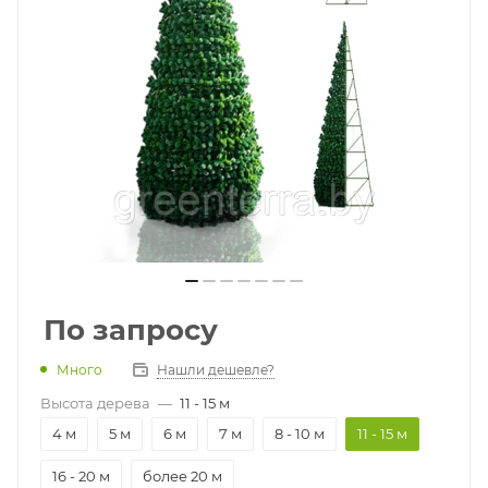
По запросу
Много
Нашли дешевле?
Высота дерева
—
11 - 15 м
4 м
5 м
6 м
7 м
8 - 10 м
11 - 15 м
16 - 20 м
более 20 м