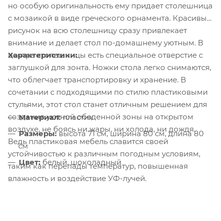
но особую оригинальность ему придает столешница
с мозаикой в виде греческого орнамента. Красивый
рисунок на всю столешницу сразу привлекает
внимание и делает стол по-домашнему уютным. В
Характеристики:
центре столешницы есть специальное отверстие с
заглушкой для зонта. Ножки стола легко снимаются,
что облегчает транспортировку и хранение. В
сочетании с подходящими по стилю пластиковыми
стульями, этот стол станет отличным решением для
создания уютной обеденной зоны на открытом
Материал:
пластик
воздухе, не боясь ни жары, ни холода, ни дождя.
Размеры:
высота 71 см, ширина 80 см, длина 80
Ведь пластиковая мебель славится своей
см
устойчивостью к различным погодным условиям,
Цвет:
белый, шоколадный
таким как перепады температур, повышенная
влажность и воздействие УФ-лучей.