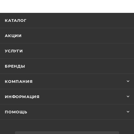
ультрафиолету и не разрушается на солнце.
КАТАЛОГ
Мало весит.
Перенести мебель на другое
АКЦИИ
место не составит труда.
УСЛУГИ
Легко моется.
Обычная губка + мыльный
БРЕНДЫ
раствор легко уберут грязь.
КОМПАНИЯ
ИНФОРМАЦИЯ
ПОМОЩЬ