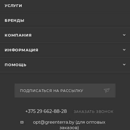
УСЛУГИ
Мало весит.
Перенести мебель на другое
БРЕНДЫ
место не составит труда.
КОМПАНИЯ
Легко моется.
Обычная губка + мыльный
ИНФОРМАЦИЯ
раствор легко уберут грязь.
ПОМОЩЬ
ПОДПИСАТЬСЯ НА РАССЫЛКУ
+375 29 662-88-28
ЗАКАЗАТЬ ЗВОНОК
opt@greenterra.by (для оптовых
заказов)