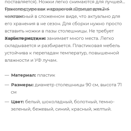
поставляется). Ножки легко снимаются для лучшей
транспортировки и хранения. Стол довольно
Рекомендуем как недорогой вариант для 2-4
компактный в сложенном виде, что актуально для
человек.
его хранения в не сезон. Для сборки нужно просто
вставить ножки в пазы столешницы. Не требует
Характеристики:
особого ухода, не занимает много места. Легко
складывается и разбирается. Пластиковая мебель
устойчива к перепадам температур, повышенной
влажности и УФ лучам.
Материал:
пластик
Размеры:
диаметр столешницы 90 см, высота 71
см
Цвет:
белый, шоколадный, болотный, темно-
зеленый, бежевый, синий, красный, желтый.