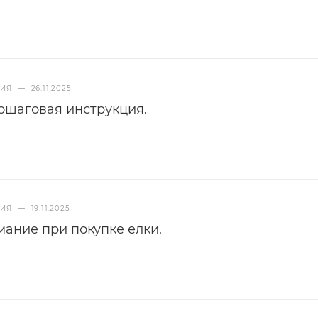
НИЯ
—
26.11.2025
пошаговая инструкция.
НИЯ
—
19.11.2025
мание при покупке елки.