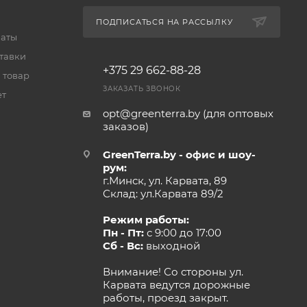
ПОДПИСАТЬСЯ НА РАССЫЛКУ
латы
тавки
+375 29 662-88-28
 товар
ЗАКАЗАТЬ ЗВОНОК
ет
opt@greenterra.by (для оптовых
заказов)
GreenTerra.by - офис и шоу-
рум:
г.Минск, ул. Карвата, 89
Склад: ул.Карвата 89/2
Режим работы:
Пн - Пт:
с 9:00 до 17:00
Сб - Вс:
выходной
Внимание! Со стороны ул.
Карвата ведутся дорожные
работы, проезд закрыт.