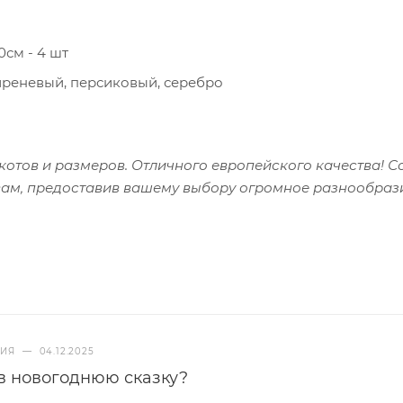
0см - 4 шт
сиреневый, персиковый, серебро
котов и размеров. Отличного европейского качества! С
вам, предоставив вашему выбору огромное разнообраз
НИЯ
—
04.12.2025
в новогоднюю сказку?