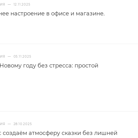
НИЯ
—
12.11.2025
нее настроение в офисе и магазине.
НИЯ
—
05.11.2025
 Новому году без стресса: простой
НИЯ
—
28.10.2025
: создаём атмосферу сказки без лишней