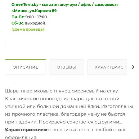
GreenTerra.by - магазин шоу-рум / офис / самовывоз:
г.Минск, ул.Карвата 89
Пн-Пт:
9:00 - 17:00.
Сб-Вс:
выходной.
(схема проезда)
ОПИСАНИЕ
ОТЗЫВЫ
ХАРАКТЕРИСТИКИ
Шары пластиковые глянец сиреневый на елку.
Классические новогодние шары для высотной
уличной или большой домашней ёлки. Изготовлены
из прочного пластика, благодаря чему не бьются
при падении. Прекрасно сочетается с другими
украшениями и легко вписывается в любой стиль
Характеристики:
оформления.