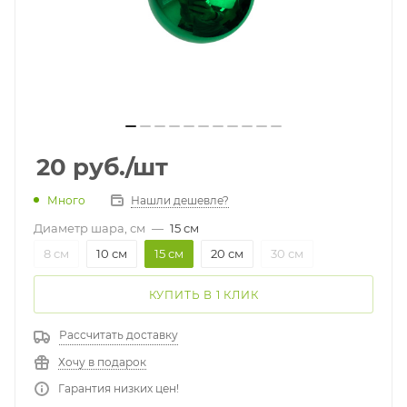
20
руб.
/шт
Много
Нашли дешевле?
Диаметр шара, см
—
15 см
8 см
10 см
15 см
20 см
30 см
КУПИТЬ В 1 КЛИК
Рассчитать доставку
Хочу в подарок
Гарантия низких цен!