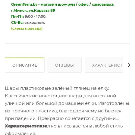
GreenTerra.by - магазин шоу-рум / офис / самовывоз:
г.Минск, ул.Карвата 89
Пн-Пт:
9:00 - 17:00.
Сб-Вс:
выходной.
(схема проезда)
ОПИСАНИЕ
ОТЗЫВЫ
ХАРАКТЕРИСТИКИ
Шары пластиковые зелёный глянец на елку.
Классические новогодние шары для высотной
уличной или большой домашней ёлки. Изготовлены
из прочного пластика, благодаря чему не бьются
при падении. Прекрасно сочетается с другими
украшениями и легко вписывается в любой стиль
Характеристики:
оформления.