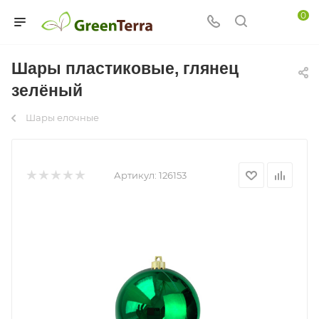
0
Шары пластиковые, глянец
зелёный
Шары елочные
Артикул:
126153