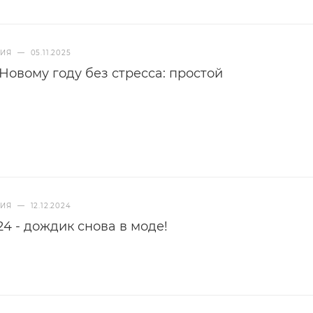
НИЯ
—
05.11.2025
 Новому году без стресса: простой
НИЯ
—
12.12.2024
4 - дождик снова в моде!