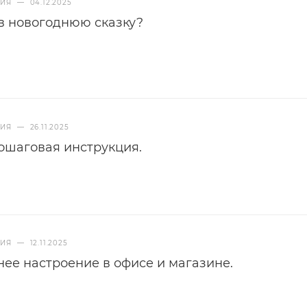
НИЯ
—
04.12.2025
в новогоднюю сказку?
НИЯ
—
26.11.2025
пошаговая инструкция.
НИЯ
—
12.11.2025
нее настроение в офисе и магазине.