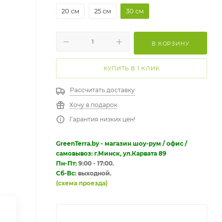
20 см
25 см
30 см
В КОРЗИНУ
КУПИТЬ В 1 КЛИК
Рассчитать доставку
Хочу в подарок
Гарантия низких цен!
GreenTerra.by - магазин шоу-рум / офис /
самовывоз: г.Минск, ул.Карвата 89
Пн-Пт:
9:00 - 17:00.
Сб-Вс:
выходной.
(схема проезда)