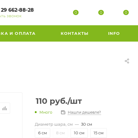
 29 662-88-28
0
0
0
АТЬ ЗВОНОК
ВКА И ОПЛАТА
КОНТАКТЫ
INFO
110
руб.
/шт
Много
Нашли дешевле?
Диаметр шара, см
—
30 см
6 см
8 см
10 см
15 см