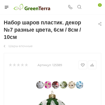
0
Набор шаров пластик. декор
№7 разные цвета, 6см / 8см /
10см
Шары елочные
Артикул:
125389