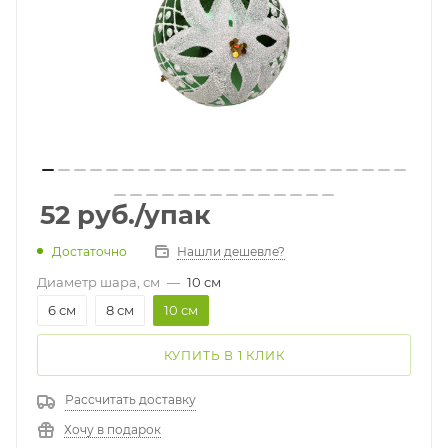
52
руб.
/упак
Достаточно
Нашли дешевле?
Диаметр шара, см
—
10 см
6 см
8 см
10 см
КУПИТЬ В 1 КЛИК
Рассчитать доставку
Хочу в подарок